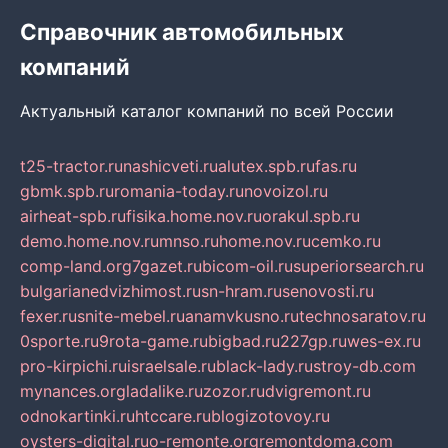
Справочник автомобильных
компаний
Актуальный каталог компаний по всей России
t25-tractor.ru
nashicveti.ru
alutex.spb.ru
fas.ru
gbmk.spb.ru
romania-today.ru
novoizol.ru
airheat-spb.ru
fisika.home.nov.ru
orakul.spb.ru
demo.home.nov.ru
mnso.ru
home.nov.ru
cemko.ru
comp-land.org
7gazet.ru
bicom-oil.ru
superiorsearch.ru
bulgarianedvizhimost.ru
sn-hram.ru
senovosti.ru
fexer.ru
snite-mebel.ru
anamvkusno.ru
technosaratov.ru
0sporte.ru
9rota-game.ru
bigbad.ru
227gp.ru
wes-ex.ru
pro-kirpichi.ru
israelsale.ru
black-lady.ru
stroy-db.com
mynances.org
ladalike.ru
zozor.ru
dvigremont.ru
odnokartinki.ru
htccare.ru
blogizotovoy.ru
oysters-digital.ru
o-remonte.org
remontdoma.com