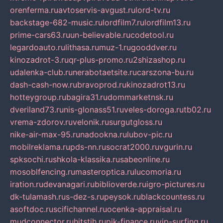
orenferma.ru
avtoservis-avgust.ru
lord-tv.ru
backstage-682-music.ru
lordfilm7.ru
lordfilm13.ru
prime-cars63.ru
un-believable.ru
codetool.ru
legardoauto.ru
lithasa.ru
muz-1.ru
gooddver.ru
kinozadrot-3.ru
qr-plus-promo.ru
2shizashop.ru
udalenka-club.ru
nerabotaetsite.ru
carszona-bu.ru
dash-cash-now.ru
bravoprod.ru
kinozadrot13.ru
hotteygroup.ru
bagira31.ru
dommarketnsk.ru
dveriland73.ru
nis-glonass51.ru
veles-doroga.ru
tb02.ru
vrema-zdorov.ru
velonik.ru
surgutgloss.ru
nike-air-max-95.ru
nadookna.ru
lubov-pic.ru
mobilreklama.ru
pds-nn.ru
socrat2000.ru
vgurin.ru
spksochi.ru
shkola-klassika.ru
sabeonline.ru
mosoblfencing.ru
masteroptica.ru
lucomoria.ru
iration.ru
devanagari.ru
biblioverde.ru
igro-pictures.ru
dk-tulamash.ru
s-dez-s.ru
peysok.ru
blackcountess.ru
asoftdoc.ru
scifichannel.ru
ocenka-appraisal.ru
mudconnector.ru
hitstih.ru
pik-finance.ru
vip-surfing.ru