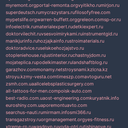
myremont.org
portal-remonta.org
vyitikho.ru
mirjon.ru
superdeutsch.ru
mycrazystars.ru
filosofyfree.com
mypetslife.org
warren-buffett.org
greleon.com
sp-or.ru
infoelectrik.ru
materialexpert.ru
detkiexpert.ru
doktorvilechit.ru
vsesvoimirykami.ru
instrumentgid.ru
manikjurinfo.ru
hozjajkainfo.ru
stroimaterials.ru
doktoradvice.ru
selskoehozjajstvo.ru
otopleniehouse.ru
justinterior.ru
chastnyjdom.ru
mojateplica.ru
podelkimaster.ru
landshaftblog.ru
garazhov.com
monamy.net
stroysnami.kz
lcna.kz
stroyu.kz
my-vesta.com
timeszp.com
avtoguru.net
zsmh.com.ua
allcelebsplasticsurgery.com
all-tattoos-for-men.com
poisk-auto.com
best-radio.com.ua
ost-engineering.com
kuryatnik.info
euroshiny.com.ua
poremontuavto.com
searchus-nauti.ru
mirmam.info
smi366.ru
transgazstroy.ru
orgmanagement.org
yes-fitness.ru
xtreme-rp.ru
wasdpvp.ru
voda-otri.ru
tishinapve.ru