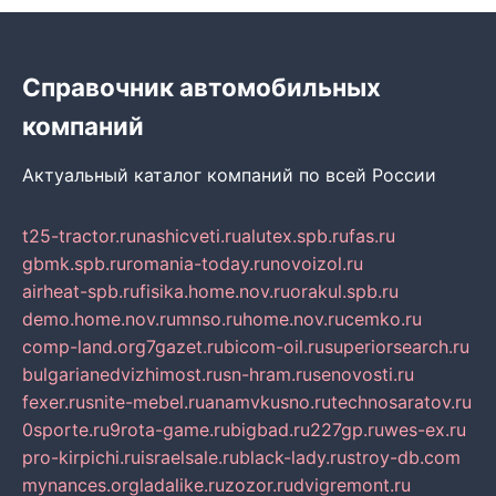
Справочник автомобильных
компаний
Актуальный каталог компаний по всей России
t25-tractor.ru
nashicveti.ru
alutex.spb.ru
fas.ru
gbmk.spb.ru
romania-today.ru
novoizol.ru
airheat-spb.ru
fisika.home.nov.ru
orakul.spb.ru
demo.home.nov.ru
mnso.ru
home.nov.ru
cemko.ru
comp-land.org
7gazet.ru
bicom-oil.ru
superiorsearch.ru
bulgarianedvizhimost.ru
sn-hram.ru
senovosti.ru
fexer.ru
snite-mebel.ru
anamvkusno.ru
technosaratov.ru
0sporte.ru
9rota-game.ru
bigbad.ru
227gp.ru
wes-ex.ru
pro-kirpichi.ru
israelsale.ru
black-lady.ru
stroy-db.com
mynances.org
ladalike.ru
zozor.ru
dvigremont.ru