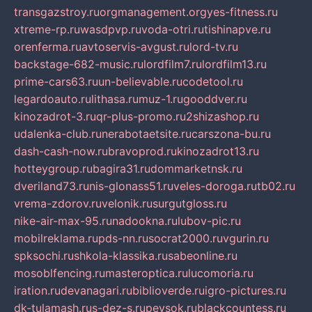
transgazstroy.ru
orgmanagement.org
yes-fitness.ru
xtreme-rp.ru
wasdpvp.ru
voda-otri.ru
tishinapve.ru
orenferma.ru
avtoservis-avgust.ru
lord-tv.ru
backstage-682-music.ru
lordfilm7.ru
lordfilm13.ru
prime-cars63.ru
un-believable.ru
codetool.ru
legardoauto.ru
lithasa.ru
muz-1.ru
gooddver.ru
kinozadrot-3.ru
qr-plus-promo.ru
2shizashop.ru
udalenka-club.ru
nerabotaetsite.ru
carszona-bu.ru
dash-cash-now.ru
bravoprod.ru
kinozadrot13.ru
hotteygroup.ru
bagira31.ru
dommarketnsk.ru
dveriland73.ru
nis-glonass51.ru
veles-doroga.ru
tb02.ru
vrema-zdorov.ru
velonik.ru
surgutgloss.ru
nike-air-max-95.ru
nadookna.ru
lubov-pic.ru
mobilreklama.ru
pds-nn.ru
socrat2000.ru
vgurin.ru
spksochi.ru
shkola-klassika.ru
sabeonline.ru
mosoblfencing.ru
masteroptica.ru
lucomoria.ru
iration.ru
devanagari.ru
biblioverde.ru
igro-pictures.ru
dk-tulamash.ru
s-dez-s.ru
peysok.ru
blackcountess.ru