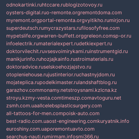
odnokartinki.ru
htccare.ru
blogizotovoy.ru
oysters-digital.ru
o-remonte.org
remontdoma.com
myremont.org
portal-remonta.org
vyitikho.ru
mirjon.ru
superdeutsch.ru
mycrazystars.ru
filosofyfree.com
mypetslife.org
warren-buffett.org
greleon.com
sp-or.ru
infoelectrik.ru
materialexpert.ru
detkiexpert.ru
doktorvilechit.ru
vsesvoimirykami.ru
instrumentgid.ru
manikjurinfo.ru
hozjajkainfo.ru
stroimaterials.ru
doktoradvice.ru
selskoehozjajstvo.ru
otopleniehouse.ru
justinterior.ru
chastnyjdom.ru
mojateplica.ru
podelkimaster.ru
landshaftblog.ru
garazhov.com
monamy.net
stroysnami.kz
lcna.kz
stroyu.kz
my-vesta.com
timeszp.com
avtoguru.net
zsmh.com.ua
allcelebsplasticsurgery.com
all-tattoos-for-men.com
poisk-auto.com
best-radio.com.ua
ost-engineering.com
kuryatnik.info
euroshiny.com.ua
poremontuavto.com
searchus-nauti.ru
mirmam.info
smi366.ru