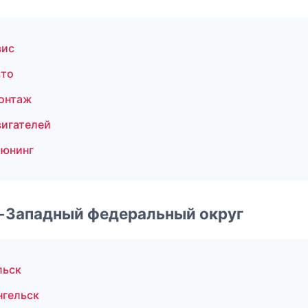
вис
вто
онтаж
вигателей
тюнинг
о-Западный федеральный округ
льск
нгельск