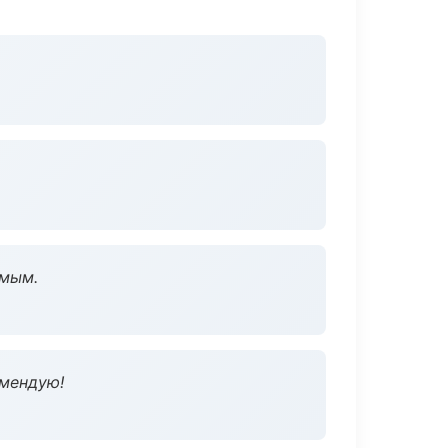
омым.
омендую!