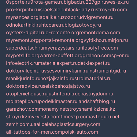
0sporte.ru
9rota-game.ru
bigbad.ru
227gp.ru
wes-ex.ru
pro-kirpichi.ru
israelsale.ru
black-lady.ru
stroy-db.com
mynances.org
ladalike.ru
zozor.ru
dvigremont.ru
odnokartinki.ru
htccare.ru
blogizotovoy.ru
oysters-digital.ru
o-remonte.org
remontdoma.com
myremont.org
portal-remonta.org
vyitikho.ru
mirjon.ru
superdeutsch.ru
mycrazystars.ru
filosofyfree.com
mypetslife.org
warren-buffett.org
greleon.com
sp-or.ru
infoelectrik.ru
materialexpert.ru
detkiexpert.ru
doktorvilechit.ru
vsesvoimirykami.ru
instrumentgid.ru
manikjurinfo.ru
hozjajkainfo.ru
stroimaterials.ru
doktoradvice.ru
selskoehozjajstvo.ru
otopleniehouse.ru
justinterior.ru
chastnyjdom.ru
mojateplica.ru
podelkimaster.ru
landshaftblog.ru
garazhov.com
monamy.net
stroysnami.kz
lcna.kz
stroyu.kz
my-vesta.com
timeszp.com
avtoguru.net
zsmh.com.ua
allcelebsplasticsurgery.com
all-tattoos-for-men.com
poisk-auto.com