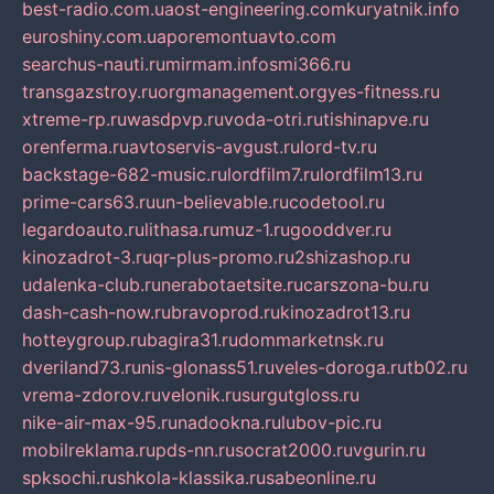
best-radio.com.ua
ost-engineering.com
kuryatnik.info
euroshiny.com.ua
poremontuavto.com
searchus-nauti.ru
mirmam.info
smi366.ru
transgazstroy.ru
orgmanagement.org
yes-fitness.ru
xtreme-rp.ru
wasdpvp.ru
voda-otri.ru
tishinapve.ru
orenferma.ru
avtoservis-avgust.ru
lord-tv.ru
backstage-682-music.ru
lordfilm7.ru
lordfilm13.ru
prime-cars63.ru
un-believable.ru
codetool.ru
legardoauto.ru
lithasa.ru
muz-1.ru
gooddver.ru
kinozadrot-3.ru
qr-plus-promo.ru
2shizashop.ru
udalenka-club.ru
nerabotaetsite.ru
carszona-bu.ru
dash-cash-now.ru
bravoprod.ru
kinozadrot13.ru
hotteygroup.ru
bagira31.ru
dommarketnsk.ru
dveriland73.ru
nis-glonass51.ru
veles-doroga.ru
tb02.ru
vrema-zdorov.ru
velonik.ru
surgutgloss.ru
nike-air-max-95.ru
nadookna.ru
lubov-pic.ru
mobilreklama.ru
pds-nn.ru
socrat2000.ru
vgurin.ru
spksochi.ru
shkola-klassika.ru
sabeonline.ru