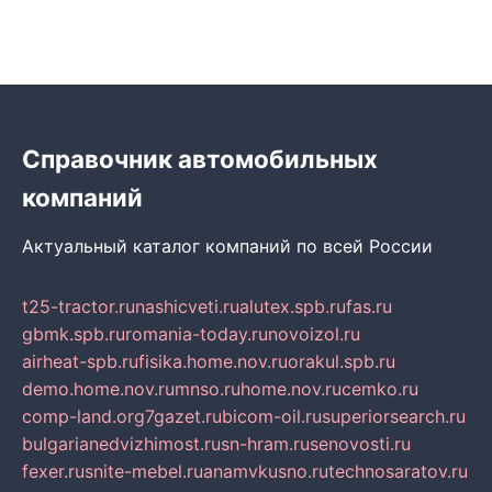
Справочник автомобильных
компаний
Актуальный каталог компаний по всей России
t25-tractor.ru
nashicveti.ru
alutex.spb.ru
fas.ru
gbmk.spb.ru
romania-today.ru
novoizol.ru
airheat-spb.ru
fisika.home.nov.ru
orakul.spb.ru
demo.home.nov.ru
mnso.ru
home.nov.ru
cemko.ru
comp-land.org
7gazet.ru
bicom-oil.ru
superiorsearch.ru
bulgarianedvizhimost.ru
sn-hram.ru
senovosti.ru
fexer.ru
snite-mebel.ru
anamvkusno.ru
technosaratov.ru