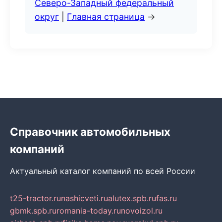
Северо-Западный федеральный
округ
|
Главная страница
→
Справочник автомобильных
компаний
Актуальный каталог компаний по всей России
t25-tractor.ru
nashicveti.ru
alutex.spb.ru
fas.ru
gbmk.spb.ru
romania-today.ru
novoizol.ru