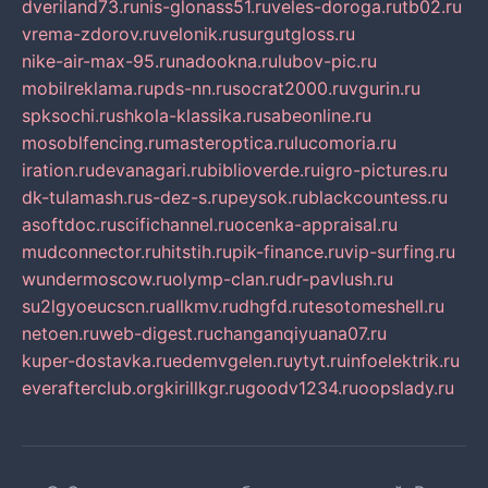
dveriland73.ru
nis-glonass51.ru
veles-doroga.ru
tb02.ru
vrema-zdorov.ru
velonik.ru
surgutgloss.ru
nike-air-max-95.ru
nadookna.ru
lubov-pic.ru
mobilreklama.ru
pds-nn.ru
socrat2000.ru
vgurin.ru
spksochi.ru
shkola-klassika.ru
sabeonline.ru
mosoblfencing.ru
masteroptica.ru
lucomoria.ru
iration.ru
devanagari.ru
biblioverde.ru
igro-pictures.ru
dk-tulamash.ru
s-dez-s.ru
peysok.ru
blackcountess.ru
asoftdoc.ru
scifichannel.ru
ocenka-appraisal.ru
mudconnector.ru
hitstih.ru
pik-finance.ru
vip-surfing.ru
wundermoscow.ru
olymp-clan.ru
dr-pavlush.ru
su2lgyoeucscn.ru
allkmv.ru
dhgfd.ru
tesotomeshell.ru
netoen.ru
web-digest.ru
changanqiyuana07.ru
kuper-dostavka.ru
edemvgelen.ru
ytyt.ru
infoelektrik.ru
everafterclub.org
kirillkgr.ru
goodv1234.ru
oopslady.ru