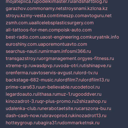
mojateplica.ru
podelkimaster.ru
landshaftblog.ru
garazhov.com
monamy.net
stroysnami.kz
lcna.kz
stroyu.kz
my-vesta.com
timeszp.com
avtoguru.net
zsmh.com.ua
allcelebsplasticsurgery.com
all-tattoos-for-men.com
poisk-auto.com
best-radio.com.ua
ost-engineering.com
kuryatnik.info
euroshiny.com.ua
poremontuavto.com
searchus-nauti.ru
mirmam.info
smi366.ru
transgazstroy.ru
orgmanagement.org
yes-fitness.ru
xtreme-rp.ru
wasdpvp.ru
voda-otri.ru
tishinapve.ru
orenferma.ru
avtoservis-avgust.ru
lord-tv.ru
backstage-682-music.ru
lordfilm7.ru
lordfilm13.ru
prime-cars63.ru
un-believable.ru
codetool.ru
legardoauto.ru
lithasa.ru
muz-1.ru
gooddver.ru
kinozadrot-3.ru
qr-plus-promo.ru
2shizashop.ru
udalenka-club.ru
nerabotaetsite.ru
carszona-bu.ru
dash-cash-now.ru
bravoprod.ru
kinozadrot13.ru
hotteygroup.ru
bagira31.ru
dommarketnsk.ru