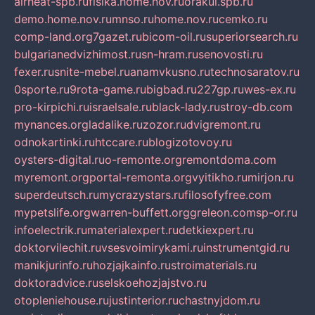
airheat-spb.ru
fisika.home.nov.ru
orakul.spb.ru
demo.home.nov.ru
mnso.ru
home.nov.ru
cemko.ru
comp-land.org
7gazet.ru
bicom-oil.ru
superiorsearch.ru
bulgarianedvizhimost.ru
sn-hram.ru
senovosti.ru
fexer.ru
snite-mebel.ru
anamvkusno.ru
technosaratov.ru
0sporte.ru
9rota-game.ru
bigbad.ru
227gp.ru
wes-ex.ru
pro-kirpichi.ru
israelsale.ru
black-lady.ru
stroy-db.com
mynances.org
ladalike.ru
zozor.ru
dvigremont.ru
odnokartinki.ru
htccare.ru
blogizotovoy.ru
oysters-digital.ru
o-remonte.org
remontdoma.com
myremont.org
portal-remonta.org
vyitikho.ru
mirjon.ru
superdeutsch.ru
mycrazystars.ru
filosofyfree.com
mypetslife.org
warren-buffett.org
greleon.com
sp-or.ru
infoelectrik.ru
materialexpert.ru
detkiexpert.ru
doktorvilechit.ru
vsesvoimirykami.ru
instrumentgid.ru
manikjurinfo.ru
hozjajkainfo.ru
stroimaterials.ru
doktoradvice.ru
selskoehozjajstvo.ru
otopleniehouse.ru
justinterior.ru
chastnyjdom.ru