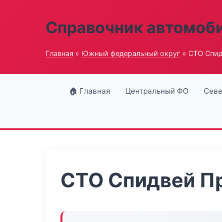
Справочник автомоб
Главная
»
Южный федеральный округ
» СТО Спи
🏠 Главная
Центральный ФО
Севе
СТО Спидвей П