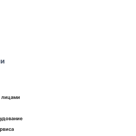
ми
и лицами
удование
рвиса