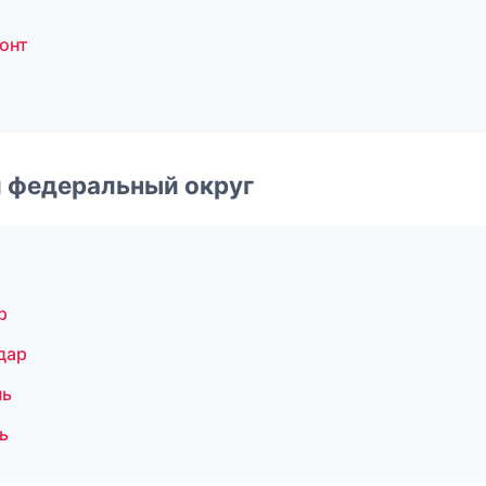
онт
 федеральный округ
р
дар
нь
ь