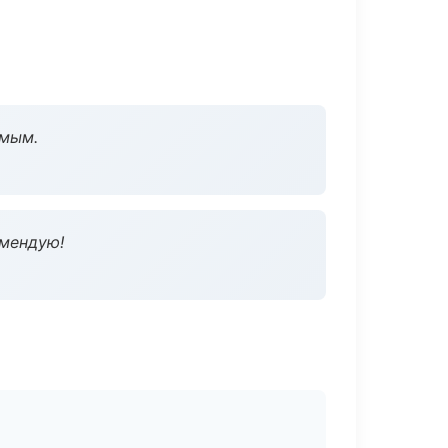
омым.
омендую!