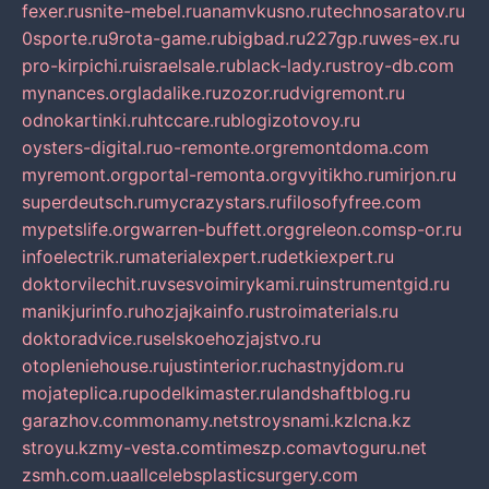
fexer.ru
snite-mebel.ru
anamvkusno.ru
technosaratov.ru
0sporte.ru
9rota-game.ru
bigbad.ru
227gp.ru
wes-ex.ru
pro-kirpichi.ru
israelsale.ru
black-lady.ru
stroy-db.com
mynances.org
ladalike.ru
zozor.ru
dvigremont.ru
odnokartinki.ru
htccare.ru
blogizotovoy.ru
oysters-digital.ru
o-remonte.org
remontdoma.com
myremont.org
portal-remonta.org
vyitikho.ru
mirjon.ru
superdeutsch.ru
mycrazystars.ru
filosofyfree.com
mypetslife.org
warren-buffett.org
greleon.com
sp-or.ru
infoelectrik.ru
materialexpert.ru
detkiexpert.ru
doktorvilechit.ru
vsesvoimirykami.ru
instrumentgid.ru
manikjurinfo.ru
hozjajkainfo.ru
stroimaterials.ru
doktoradvice.ru
selskoehozjajstvo.ru
otopleniehouse.ru
justinterior.ru
chastnyjdom.ru
mojateplica.ru
podelkimaster.ru
landshaftblog.ru
garazhov.com
monamy.net
stroysnami.kz
lcna.kz
stroyu.kz
my-vesta.com
timeszp.com
avtoguru.net
zsmh.com.ua
allcelebsplasticsurgery.com