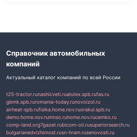
Справочник автомобильных
компаний
Актуальный каталог компаний по всей России
t25-tractor.ru
nashicveti.ru
alutex.spb.ru
fas.ru
gbmk.spb.ru
romania-today.ru
novoizol.ru
airheat-spb.ru
fisika.home.nov.ru
orakul.spb.ru
demo.home.nov.ru
mnso.ru
home.nov.ru
cemko.ru
comp-land.org
7gazet.ru
bicom-oil.ru
superiorsearch.ru
bulgarianedvizhimost.ru
sn-hram.ru
senovosti.ru