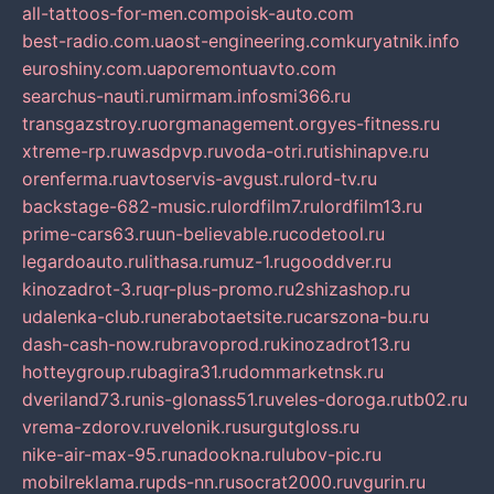
all-tattoos-for-men.com
poisk-auto.com
best-radio.com.ua
ost-engineering.com
kuryatnik.info
euroshiny.com.ua
poremontuavto.com
searchus-nauti.ru
mirmam.info
smi366.ru
transgazstroy.ru
orgmanagement.org
yes-fitness.ru
xtreme-rp.ru
wasdpvp.ru
voda-otri.ru
tishinapve.ru
orenferma.ru
avtoservis-avgust.ru
lord-tv.ru
backstage-682-music.ru
lordfilm7.ru
lordfilm13.ru
prime-cars63.ru
un-believable.ru
codetool.ru
legardoauto.ru
lithasa.ru
muz-1.ru
gooddver.ru
kinozadrot-3.ru
qr-plus-promo.ru
2shizashop.ru
udalenka-club.ru
nerabotaetsite.ru
carszona-bu.ru
dash-cash-now.ru
bravoprod.ru
kinozadrot13.ru
hotteygroup.ru
bagira31.ru
dommarketnsk.ru
dveriland73.ru
nis-glonass51.ru
veles-doroga.ru
tb02.ru
vrema-zdorov.ru
velonik.ru
surgutgloss.ru
nike-air-max-95.ru
nadookna.ru
lubov-pic.ru
mobilreklama.ru
pds-nn.ru
socrat2000.ru
vgurin.ru