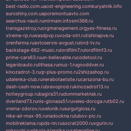
best-radio.com.ua
ost-engineering.com
kuryatnik.info
euroshiny.com.ua
poremontuavto.com
searchus-nauti.ru
mirmam.info
smi366.ru
transgazstroy.ru
orgmanagement.org
yes-fitness.ru
xtreme-rp.ru
wasdpvp.ru
voda-otri.ru
tishinapve.ru
orenferma.ru
avtoservis-avgust.ru
lord-tv.ru
backstage-682-music.ru
lordfilm7.ru
lordfilm13.ru
prime-cars63.ru
un-believable.ru
codetool.ru
legardoauto.ru
lithasa.ru
muz-1.ru
gooddver.ru
kinozadrot-3.ru
qr-plus-promo.ru
2shizashop.ru
udalenka-club.ru
nerabotaetsite.ru
carszona-bu.ru
dash-cash-now.ru
bravoprod.ru
kinozadrot13.ru
hotteygroup.ru
bagira31.ru
dommarketnsk.ru
dveriland73.ru
nis-glonass51.ru
veles-doroga.ru
tb02.ru
vrema-zdorov.ru
velonik.ru
surgutgloss.ru
nike-air-max-95.ru
nadookna.ru
lubov-pic.ru
mobilreklama.ru
pds-nn.ru
socrat2000.ru
vgurin.ru
spksochi.ru
shkola-klassika.ru
sabeonline.ru