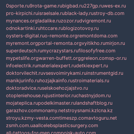
0sporte.ru
9rota-game.ru
bigbad.ru
227gp.ru
wes-ex.ru
pro-kirpichi.ru
israelsale.ru
black-lady.ru
stroy-db.com
mynances.org
ladalike.ru
zozor.ru
dvigremont.ru
odnokartinki.ru
htccare.ru
blogizotovoy.ru
oysters-digital.ru
o-remonte.org
remontdoma.com
myremont.org
portal-remonta.org
vyitikho.ru
mirjon.ru
superdeutsch.ru
mycrazystars.ru
filosofyfree.com
mypetslife.org
warren-buffett.org
greleon.com
sp-or.ru
infoelectrik.ru
materialexpert.ru
detkiexpert.ru
doktorvilechit.ru
vsesvoimirykami.ru
instrumentgid.ru
manikjurinfo.ru
hozjajkainfo.ru
stroimaterials.ru
doktoradvice.ru
selskoehozjajstvo.ru
otopleniehouse.ru
justinterior.ru
chastnyjdom.ru
mojateplica.ru
podelkimaster.ru
landshaftblog.ru
garazhov.com
monamy.net
stroysnami.kz
lcna.kz
stroyu.kz
my-vesta.com
timeszp.com
avtoguru.net
zsmh.com.ua
allcelebsplasticsurgery.com
all-tattoos-for-men.com
poisk-auto.com