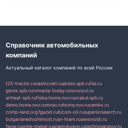
Справочник автомобильных
компаний
Актуальный каталог компаний по всей России
t25-tractor.ru
nashicveti.ru
alutex.spb.ru
fas.ru
gbmk.spb.ru
romania-today.ru
novoizol.ru
airheat-spb.ru
fisika.home.nov.ru
orakul.spb.ru
demo.home.nov.ru
mnso.ru
home.nov.ru
cemko.ru
comp-land.org
7gazet.ru
bicom-oil.ru
superiorsearch.ru
bulgarianedvizhimost.ru
sn-hram.ru
senovosti.ru
fexer.ru
snite-mebel.ru
anamvkusno.ru
technosaratov.ru