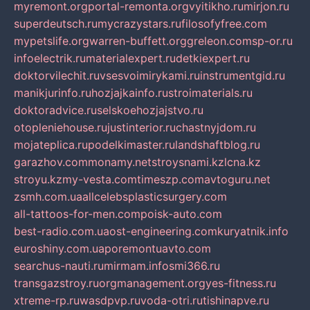
myremont.org
portal-remonta.org
vyitikho.ru
mirjon.ru
superdeutsch.ru
mycrazystars.ru
filosofyfree.com
mypetslife.org
warren-buffett.org
greleon.com
sp-or.ru
infoelectrik.ru
materialexpert.ru
detkiexpert.ru
doktorvilechit.ru
vsesvoimirykami.ru
instrumentgid.ru
manikjurinfo.ru
hozjajkainfo.ru
stroimaterials.ru
doktoradvice.ru
selskoehozjajstvo.ru
otopleniehouse.ru
justinterior.ru
chastnyjdom.ru
mojateplica.ru
podelkimaster.ru
landshaftblog.ru
garazhov.com
monamy.net
stroysnami.kz
lcna.kz
stroyu.kz
my-vesta.com
timeszp.com
avtoguru.net
zsmh.com.ua
allcelebsplasticsurgery.com
all-tattoos-for-men.com
poisk-auto.com
best-radio.com.ua
ost-engineering.com
kuryatnik.info
euroshiny.com.ua
poremontuavto.com
searchus-nauti.ru
mirmam.info
smi366.ru
transgazstroy.ru
orgmanagement.org
yes-fitness.ru
xtreme-rp.ru
wasdpvp.ru
voda-otri.ru
tishinapve.ru