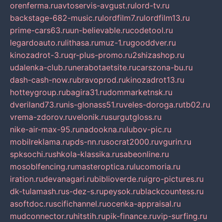
orenferma.ru
avtoservis-avgust.ru
lord-tv.ru
backstage-682-music.ru
lordfilm7.ru
lordfilm13.ru
prime-cars63.ru
un-believable.ru
codetool.ru
legardoauto.ru
lithasa.ru
muz-1.ru
gooddver.ru
kinozadrot-3.ru
qr-plus-promo.ru
2shizashop.ru
udalenka-club.ru
nerabotaetsite.ru
carszona-bu.ru
dash-cash-now.ru
bravoprod.ru
kinozadrot13.ru
hotteygroup.ru
bagira31.ru
dommarketnsk.ru
dveriland73.ru
nis-glonass51.ru
veles-doroga.ru
tb02.ru
vrema-zdorov.ru
velonik.ru
surgutgloss.ru
nike-air-max-95.ru
nadookna.ru
lubov-pic.ru
mobilreklama.ru
pds-nn.ru
socrat2000.ru
vgurin.ru
spksochi.ru
shkola-klassika.ru
sabeonline.ru
mosoblfencing.ru
masteroptica.ru
lucomoria.ru
iration.ru
devanagari.ru
biblioverde.ru
igro-pictures.ru
dk-tulamash.ru
s-dez-s.ru
peysok.ru
blackcountess.ru
asoftdoc.ru
scifichannel.ru
ocenka-appraisal.ru
mudconnector.ru
hitstih.ru
pik-finance.ru
vip-surfing.ru