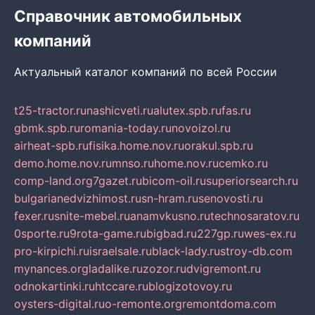
Справочник автомобильных
компаний
Актуальный каталог компаний по всей России
t25-tractor.ru
nashicveti.ru
alutex.spb.ru
fas.ru
gbmk.spb.ru
romania-today.ru
novoizol.ru
airheat-spb.ru
fisika.home.nov.ru
orakul.spb.ru
demo.home.nov.ru
mnso.ru
home.nov.ru
cemko.ru
comp-land.org
7gazet.ru
bicom-oil.ru
superiorsearch.ru
bulgarianedvizhimost.ru
sn-hram.ru
senovosti.ru
fexer.ru
snite-mebel.ru
anamvkusno.ru
technosaratov.ru
0sporte.ru
9rota-game.ru
bigbad.ru
227gp.ru
wes-ex.ru
pro-kirpichi.ru
israelsale.ru
black-lady.ru
stroy-db.com
mynances.org
ladalike.ru
zozor.ru
dvigremont.ru
odnokartinki.ru
htccare.ru
blogizotovoy.ru
oysters-digital.ru
o-remonte.org
remontdoma.com