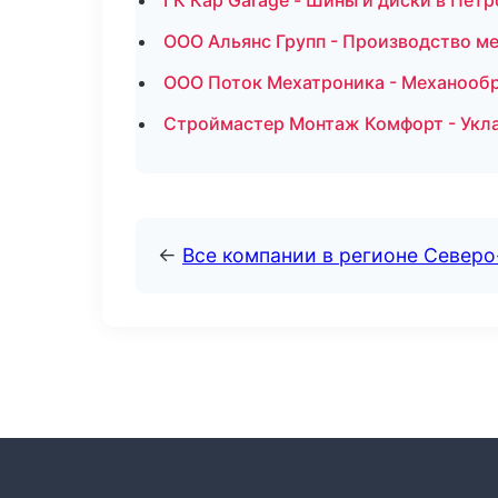
ГК Кар Garage - Шины и диски в Пет
ООО Альянс Групп - Производство м
ООО Поток Мехатроника - Механообра
Строймастер Монтаж Комфорт - Укла
←
Все компании в регионе Северо