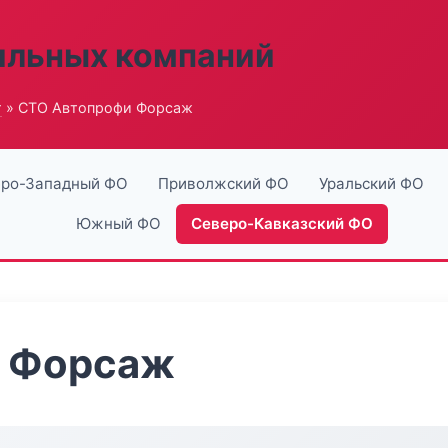
ильных компаний
г
» СТО Автопрофи Форсаж
ро-Западный ФО
Приволжский ФО
Уральский ФО
Южный ФО
Северо-Кавказский ФО
 Форсаж