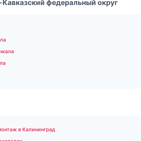
о-Кавказский федеральный округ
ала
чкала
ла
монтаж в Калининград