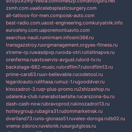
stroyu.kz
my-vesta.com
timeszp.com
avtoguru.net
zsmh.com.ua
allcelebsplasticsurgery.com
all-tattoos-for-men.com
poisk-auto.com
best-radio.com.ua
ost-engineering.com
kuryatnik.info
euroshiny.com.ua
poremontuavto.com
searchus-nauti.ru
mirmam.info
smi366.ru
transgazstroy.ru
orgmanagement.org
yes-fitness.ru
xtreme-rp.ru
wasdpvp.ru
voda-otri.ru
tishinapve.ru
orenferma.ru
avtoservis-avgust.ru
lord-tv.ru
backstage-682-music.ru
lordfilm7.ru
lordfilm13.ru
prime-cars63.ru
un-believable.ru
codetool.ru
legardoauto.ru
lithasa.ru
muz-1.ru
gooddver.ru
kinozadrot-3.ru
qr-plus-promo.ru
2shizashop.ru
udalenka-club.ru
nerabotaetsite.ru
carszona-bu.ru
dash-cash-now.ru
bravoprod.ru
kinozadrot13.ru
hotteygroup.ru
bagira31.ru
dommarketnsk.ru
dveriland73.ru
nis-glonass51.ru
veles-doroga.ru
tb02.ru
vrema-zdorov.ru
velonik.ru
surgutgloss.ru