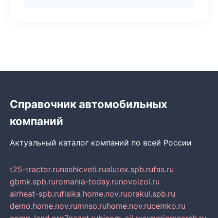
Справочник автомобильных
компаний
Актуальный каталог компаний по всей России
t25-tractor.ru
nashicveti.ru
alutex.spb.ru
fas.ru
gbmk.spb.ru
romania-today.ru
novoizol.ru
airheat-spb.ru
fisika.home.nov.ru
orakul.spb.ru
demo.home.nov.ru
mnso.ru
home.nov.ru
cemko.ru