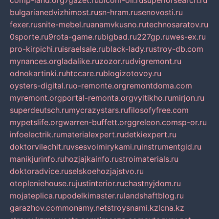
comp-land.org
7gazet.ru
bicom-oil.ru
superiorsearch.ru
bulgarianedvizhimost.ru
sn-hram.ru
senovosti.ru
fexer.ru
snite-mebel.ru
anamvkusno.ru
technosaratov.ru
0sporte.ru
9rota-game.ru
bigbad.ru
227gp.ru
wes-ex.ru
pro-kirpichi.ru
israelsale.ru
black-lady.ru
stroy-db.com
mynances.org
ladalike.ru
zozor.ru
dvigremont.ru
odnokartinki.ru
htccare.ru
blogizotovoy.ru
oysters-digital.ru
o-remonte.org
remontdoma.com
myremont.org
portal-remonta.org
vyitikho.ru
mirjon.ru
superdeutsch.ru
mycrazystars.ru
filosofyfree.com
mypetslife.org
warren-buffett.org
greleon.com
sp-or.ru
infoelectrik.ru
materialexpert.ru
detkiexpert.ru
doktorvilechit.ru
vsesvoimirykami.ru
instrumentgid.ru
manikjurinfo.ru
hozjajkainfo.ru
stroimaterials.ru
doktoradvice.ru
selskoehozjajstvo.ru
otopleniehouse.ru
justinterior.ru
chastnyjdom.ru
mojateplica.ru
podelkimaster.ru
landshaftblog.ru
garazhov.com
monamy.net
stroysnami.kz
lcna.kz