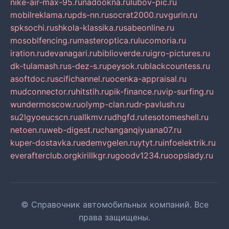
nike-air-max-95.ru
nadookna.ru
lubov-pic.ru
mobilreklama.ru
pds-nn.ru
socrat2000.ru
vgurin.ru
spksochi.ru
shkola-klassika.ru
sabeonline.ru
mosoblfencing.ru
masteroptica.ru
lucomoria.ru
iration.ru
devanagari.ru
biblioverde.ru
igro-pictures.ru
dk-tulamash.ru
s-dez-s.ru
peysok.ru
blackcountess.ru
asoftdoc.ru
scifichannel.ru
ocenka-appraisal.ru
mudconnector.ru
hitstih.ru
pik-finance.ru
vip-surfing.ru
wundermoscow.ru
olymp-clan.ru
dr-pavlush.ru
su2lgyoeucscn.ru
allkmv.ru
dhgfd.ru
tesotomeshell.ru
netoen.ru
web-digest.ru
changanqiyuana07.ru
kuper-dostavka.ru
edemvgelen.ru
ytyt.ru
infoelektrik.ru
everafterclub.org
kirillkgr.ru
goodv1234.ru
oopslady.ru
© Справочник автомобильных компаний. Все
права защищены.