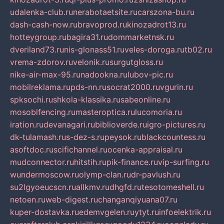
udalenka-club.ru
nerabotaetsite.ru
carszona-bu.ru
dash-cash-now.ru
bravoprod.ru
kinozadrot13.ru
hotteygroup.ru
bagira31.ru
dommarketnsk.ru
dveriland73.ru
nis-glonass51.ru
veles-doroga.ru
tb02.ru
vrema-zdorov.ru
velonik.ru
surgutgloss.ru
nike-air-max-95.ru
nadookna.ru
lubov-pic.ru
mobilreklama.ru
pds-nn.ru
socrat2000.ru
vgurin.ru
spksochi.ru
shkola-klassika.ru
sabeonline.ru
mosoblfencing.ru
masteroptica.ru
lucomoria.ru
iration.ru
devanagari.ru
biblioverde.ru
igro-pictures.ru
dk-tulamash.ru
s-dez-s.ru
peysok.ru
blackcountess.ru
asoftdoc.ru
scifichannel.ru
ocenka-appraisal.ru
mudconnector.ru
hitstih.ru
pik-finance.ru
vip-surfing.ru
wundermoscow.ru
olymp-clan.ru
dr-pavlush.ru
su2lgyoeucscn.ru
allkmv.ru
dhgfd.ru
tesotomeshell.ru
netoen.ru
web-digest.ru
changanqiyuana07.ru
kuper-dostavka.ru
edemvgelen.ru
ytyt.ru
infoelektrik.ru