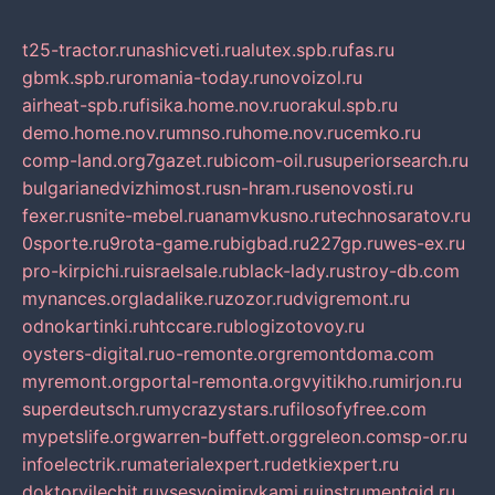
t25-tractor.ru
nashicveti.ru
alutex.spb.ru
fas.ru
gbmk.spb.ru
romania-today.ru
novoizol.ru
airheat-spb.ru
fisika.home.nov.ru
orakul.spb.ru
demo.home.nov.ru
mnso.ru
home.nov.ru
cemko.ru
comp-land.org
7gazet.ru
bicom-oil.ru
superiorsearch.ru
bulgarianedvizhimost.ru
sn-hram.ru
senovosti.ru
fexer.ru
snite-mebel.ru
anamvkusno.ru
technosaratov.ru
0sporte.ru
9rota-game.ru
bigbad.ru
227gp.ru
wes-ex.ru
pro-kirpichi.ru
israelsale.ru
black-lady.ru
stroy-db.com
mynances.org
ladalike.ru
zozor.ru
dvigremont.ru
odnokartinki.ru
htccare.ru
blogizotovoy.ru
oysters-digital.ru
o-remonte.org
remontdoma.com
myremont.org
portal-remonta.org
vyitikho.ru
mirjon.ru
superdeutsch.ru
mycrazystars.ru
filosofyfree.com
mypetslife.org
warren-buffett.org
greleon.com
sp-or.ru
infoelectrik.ru
materialexpert.ru
detkiexpert.ru
doktorvilechit.ru
vsesvoimirykami.ru
instrumentgid.ru