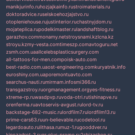
manikjurinfo.ru
hozjajkainfo.ru
stroimaterials.ru
doktoradvice.ru
selskoehozjajstvo.ru
otopleniehouse.ru
justinterior.ru
chastnyjdom.ru
mojateplica.ru
podelkimaster.ru
landshaftblog.ru
garazhov.com
monamy.net
stroysnami.kz
lcna.kz
stroyu.kz
my-vesta.com
timeszp.com
avtoguru.net
zsmh.com.ua
allcelebsplasticsurgery.com
all-tattoos-for-men.com
poisk-auto.com
best-radio.com.ua
ost-engineering.com
kuryatnik.info
euroshiny.com.ua
poremontuavto.com
searchus-nauti.ru
mirmam.info
smi366.ru
transgazstroy.ru
orgmanagement.org
yes-fitness.ru
xtreme-rp.ru
wasdpvp.ru
voda-otri.ru
tishinapve.ru
orenferma.ru
avtoservis-avgust.ru
lord-tv.ru
backstage-682-music.ru
lordfilm7.ru
lordfilm13.ru
prime-cars63.ru
un-believable.ru
codetool.ru
legardoauto.ru
lithasa.ru
muz-1.ru
gooddver.ru
kinozadrot-3.ru
qr-plus-promo.ru
2shizashop.ru