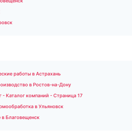
говещенск
к
ровск
еские работы в Астрахань
роизводство в Ростов-на-Дону
- Каталог компаний - Страница 17
ермообработка в Ульяновск
 в Благовещенск