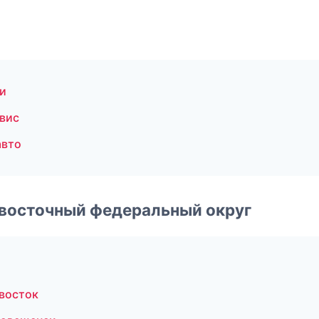
и
вис
авто
евосточный федеральный округ
восток