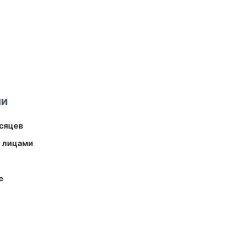
ми
есяцев
и лицами
е