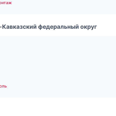
онтаж
о-Кавказский федеральный округ
оль