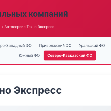
ильных компаний
г
» Автосервис Техно Экспресс
ро-Западный ФО
Приволжский ФО
Уральский ФО
Южный ФО
Северо-Кавказский ФО
но Экспресс