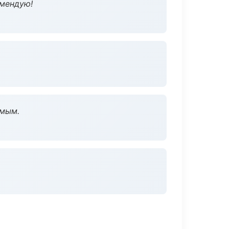
омендую!
омым.