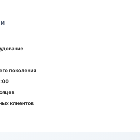
ми
удование
его поколения
2:00
есяцев
ных клиентов