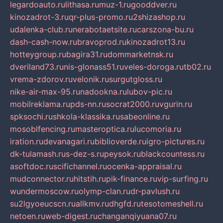
legardoauto.ru
lithasa.ru
muz-1.ru
gooddver.ru
kinozadrot-3.ru
qr-plus-promo.ru
2shizashop.ru
udalenka-club.ru
nerabotaetsite.ru
carszona-bu.ru
dash-cash-now.ru
bravoprod.ru
kinozadrot13.ru
hotteygroup.ru
bagira31.ru
dommarketnsk.ru
dveriland73.ru
nis-glonass51.ru
veles-doroga.ru
tb02.ru
vrema-zdorov.ru
velonik.ru
surgutgloss.ru
nike-air-max-95.ru
nadookna.ru
lubov-pic.ru
mobilreklama.ru
pds-nn.ru
socrat2000.ru
vgurin.ru
spksochi.ru
shkola-klassika.ru
sabeonline.ru
mosoblfencing.ru
masteroptica.ru
lucomoria.ru
iration.ru
devanagari.ru
biblioverde.ru
igro-pictures.ru
dk-tulamash.ru
s-dez-s.ru
peysok.ru
blackcountess.ru
asoftdoc.ru
scifichannel.ru
ocenka-appraisal.ru
mudconnector.ru
hitstih.ru
pik-finance.ru
vip-surfing.ru
wundermoscow.ru
olymp-clan.ru
dr-pavlush.ru
su2lgyoeucscn.ru
allkmv.ru
dhgfd.ru
tesotomeshell.ru
netoen.ru
web-digest.ru
changanqiyuana07.ru