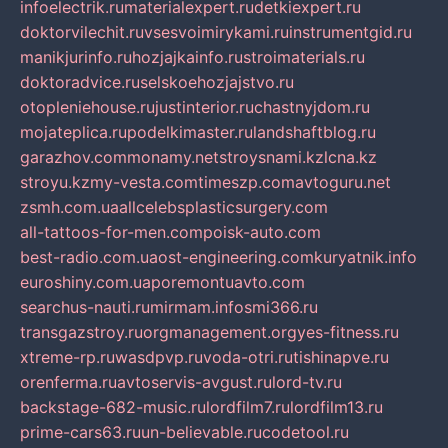
infoelectrik.ru
materialexpert.ru
detkiexpert.ru
doktorvilechit.ru
vsesvoimirykami.ru
instrumentgid.ru
manikjurinfo.ru
hozjajkainfo.ru
stroimaterials.ru
doktoradvice.ru
selskoehozjajstvo.ru
otopleniehouse.ru
justinterior.ru
chastnyjdom.ru
mojateplica.ru
podelkimaster.ru
landshaftblog.ru
garazhov.com
monamy.net
stroysnami.kz
lcna.kz
stroyu.kz
my-vesta.com
timeszp.com
avtoguru.net
zsmh.com.ua
allcelebsplasticsurgery.com
all-tattoos-for-men.com
poisk-auto.com
best-radio.com.ua
ost-engineering.com
kuryatnik.info
euroshiny.com.ua
poremontuavto.com
searchus-nauti.ru
mirmam.info
smi366.ru
transgazstroy.ru
orgmanagement.org
yes-fitness.ru
xtreme-rp.ru
wasdpvp.ru
voda-otri.ru
tishinapve.ru
orenferma.ru
avtoservis-avgust.ru
lord-tv.ru
backstage-682-music.ru
lordfilm7.ru
lordfilm13.ru
prime-cars63.ru
un-believable.ru
codetool.ru