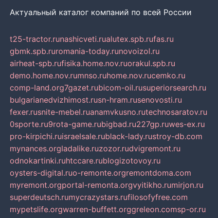
Актуальный каталог компаний по всей России
t25-tractor.ru
nashicveti.ru
alutex.spb.ru
fas.ru
gbmk.spb.ru
romania-today.ru
novoizol.ru
airheat-spb.ru
fisika.home.nov.ru
orakul.spb.ru
demo.home.nov.ru
mnso.ru
home.nov.ru
cemko.ru
comp-land.org
7gazet.ru
bicom-oil.ru
superiorsearch.ru
bulgarianedvizhimost.ru
sn-hram.ru
senovosti.ru
fexer.ru
snite-mebel.ru
anamvkusno.ru
technosaratov.ru
0sporte.ru
9rota-game.ru
bigbad.ru
227gp.ru
wes-ex.ru
pro-kirpichi.ru
israelsale.ru
black-lady.ru
stroy-db.com
mynances.org
ladalike.ru
zozor.ru
dvigremont.ru
odnokartinki.ru
htccare.ru
blogizotovoy.ru
oysters-digital.ru
o-remonte.org
remontdoma.com
myremont.org
portal-remonta.org
vyitikho.ru
mirjon.ru
superdeutsch.ru
mycrazystars.ru
filosofyfree.com
mypetslife.org
warren-buffett.org
greleon.com
sp-or.ru