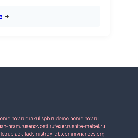
а
→
home.nov.ru
orakul.spb.ru
demo.home.nov.ru
u
sn-hram.ru
senovosti.ru
fexer.ru
snite-mebel.ru
le.ru
black-lady.ru
stroy-db.com
mynances.org