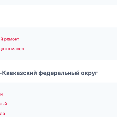
ой ремонт
дажа масел
о-Кавказский федеральный округ
ый
ный
ала