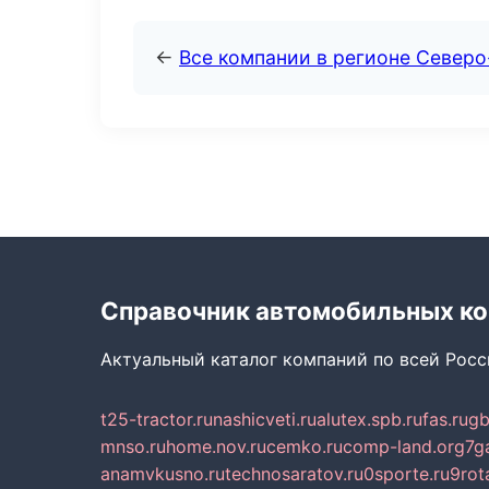
←
Все компании в регионе Северо
Справочник автомобильных к
Актуальный каталог компаний по всей Рос
t25-tractor.ru
nashicveti.ru
alutex.spb.ru
fas.ru
gb
mnso.ru
home.nov.ru
cemko.ru
comp-land.org
7g
anamvkusno.ru
technosaratov.ru
0sporte.ru
9rot