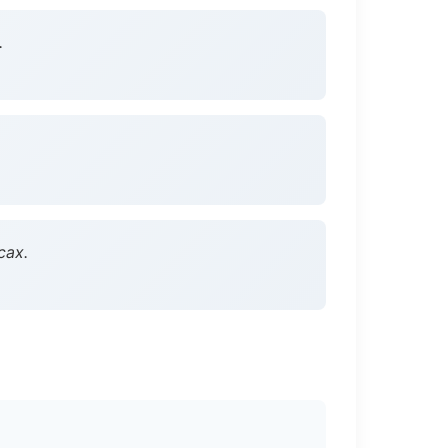
.
сах.