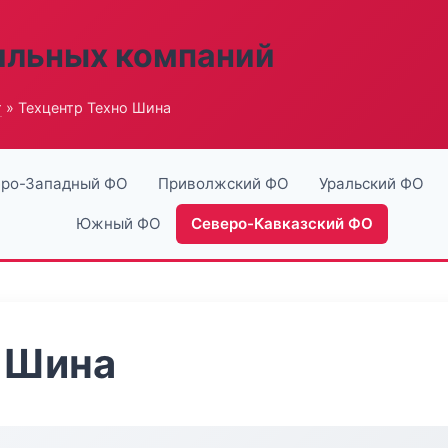
ильных компаний
г
» Техцентр Техно Шина
ро-Западный ФО
Приволжский ФО
Уральский ФО
Южный ФО
Северо-Кавказский ФО
 Шина