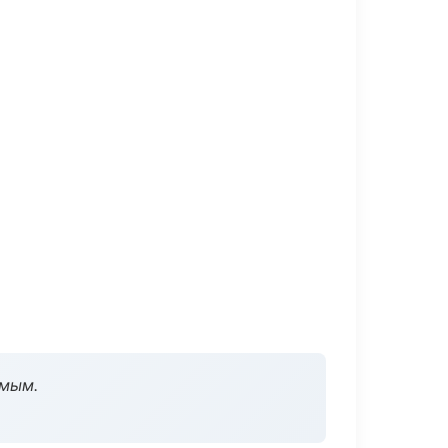
омым.