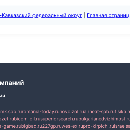
-Кавказский федеральный округ
|
Главная страниц
омпаний
сии
mk.spb.ru
romania-today.ru
novoizol.ru
airheat-spb.ru
fisika.
azet.ru
bicom-oil.ru
superiorsearch.ru
bulgarianedvizhimost.r
a-game.ru
bigbad.ru
227gp.ru
wes-ex.ru
pro-kirpichi.ru
israelsa