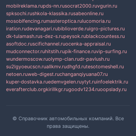
mobilreklama.ru
pds-nn.ru
socrat2000.ru
vgurin.ru
spksochi.ru
shkola-klassika.ru
sabeonline.ru
mosoblfencing.ru
masteroptica.ru
lucomoria.ru
iration.ru
devanagari.ru
biblioverde.ru
igro-pictures.ru
dk-tulamash.ru
s-dez-s.ru
peysok.ru
blackcountess.ru
asoftdoc.ru
scifichannel.ru
ocenka-appraisal.ru
mudconnector.ru
hitstih.ru
pik-finance.ru
vip-surfing.ru
wundermoscow.ru
olymp-clan.ru
dr-pavlush.ru
su2lgyoeucscn.ru
allkmv.ru
dhgfd.ru
tesotomeshell.ru
netoen.ru
web-digest.ru
changanqiyuana07.ru
kuper-dostavka.ru
edemvgelen.ru
ytyt.ru
infoelektrik.ru
everafterclub.org
kirillkgr.ru
goodv1234.ru
oopslady.ru
© Справочник автомобильных компаний. Все
права защищены.