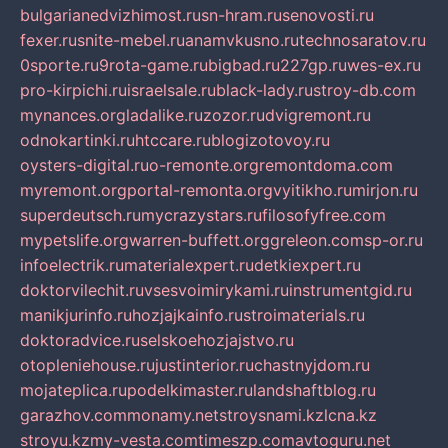
bulgarianedvizhimost.ru
sn-hram.ru
senovosti.ru
fexer.ru
snite-mebel.ru
anamvkusno.ru
technosaratov.ru
0sporte.ru
9rota-game.ru
bigbad.ru
227gp.ru
wes-ex.ru
pro-kirpichi.ru
israelsale.ru
black-lady.ru
stroy-db.com
mynances.org
ladalike.ru
zozor.ru
dvigremont.ru
odnokartinki.ru
htccare.ru
blogizotovoy.ru
oysters-digital.ru
o-remonte.org
remontdoma.com
myremont.org
portal-remonta.org
vyitikho.ru
mirjon.ru
superdeutsch.ru
mycrazystars.ru
filosofyfree.com
mypetslife.org
warren-buffett.org
greleon.com
sp-or.ru
infoelectrik.ru
materialexpert.ru
detkiexpert.ru
doktorvilechit.ru
vsesvoimirykami.ru
instrumentgid.ru
manikjurinfo.ru
hozjajkainfo.ru
stroimaterials.ru
doktoradvice.ru
selskoehozjajstvo.ru
otopleniehouse.ru
justinterior.ru
chastnyjdom.ru
mojateplica.ru
podelkimaster.ru
landshaftblog.ru
garazhov.com
monamy.net
stroysnami.kz
lcna.kz
stroyu.kz
my-vesta.com
timeszp.com
avtoguru.net