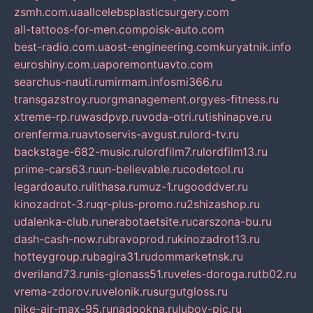
zsmh.com.ua
allcelebsplasticsurgery.com
all-tattoos-for-men.com
poisk-auto.com
best-radio.com.ua
ost-engineering.com
kuryatnik.info
euroshiny.com.ua
poremontuavto.com
searchus-nauti.ru
mirmam.info
smi366.ru
transgazstroy.ru
orgmanagement.org
yes-fitness.ru
xtreme-rp.ru
wasdpvp.ru
voda-otri.ru
tishinapve.ru
orenferma.ru
avtoservis-avgust.ru
lord-tv.ru
backstage-682-music.ru
lordfilm7.ru
lordfilm13.ru
prime-cars63.ru
un-believable.ru
codetool.ru
legardoauto.ru
lithasa.ru
muz-1.ru
gooddver.ru
kinozadrot-3.ru
qr-plus-promo.ru
2shizashop.ru
udalenka-club.ru
nerabotaetsite.ru
carszona-bu.ru
dash-cash-now.ru
bravoprod.ru
kinozadrot13.ru
hotteygroup.ru
bagira31.ru
dommarketnsk.ru
dveriland73.ru
nis-glonass51.ru
veles-doroga.ru
tb02.ru
vrema-zdorov.ru
velonik.ru
surgutgloss.ru
nike-air-max-95.ru
nadookna.ru
lubov-pic.ru