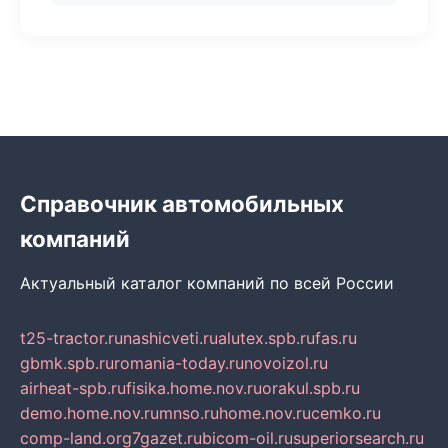
Справочник автомобильных
компаний
Актуальный каталог компаний по всей России
t25-tractor.ru
nashicveti.ru
alutex.spb.ru
fas.ru
gbmk.spb.ru
romania-today.ru
novoizol.ru
airheat-spb.ru
fisika.home.nov.ru
orakul.spb.ru
demo.home.nov.ru
mnso.ru
home.nov.ru
cemko.ru
comp-land.org
7gazet.ru
bicom-oil.ru
superiorsearch.ru