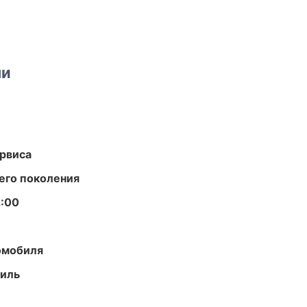
ми
рвиса
его поколения
2:00
омобиля
иль