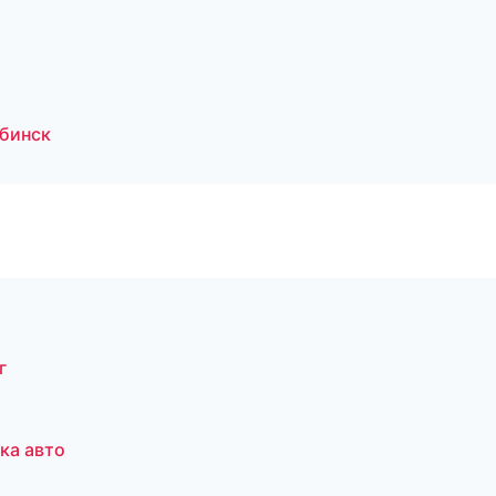
бинск
г
ка авто