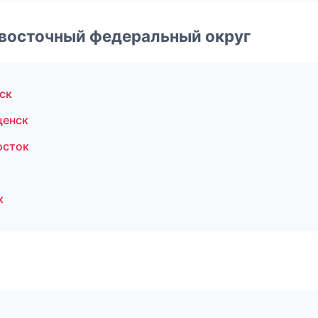
евосточный федеральный округ
ск
щенск
осток
к