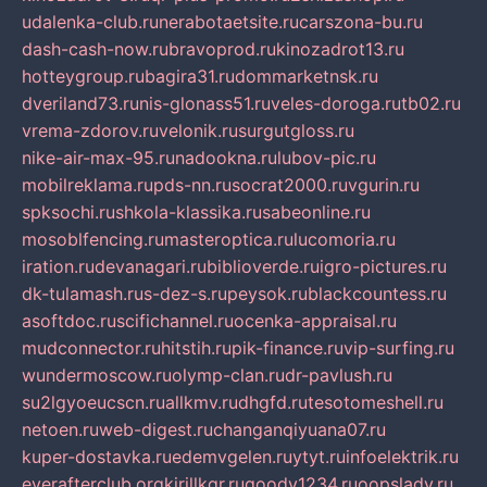
udalenka-club.ru
nerabotaetsite.ru
carszona-bu.ru
dash-cash-now.ru
bravoprod.ru
kinozadrot13.ru
hotteygroup.ru
bagira31.ru
dommarketnsk.ru
dveriland73.ru
nis-glonass51.ru
veles-doroga.ru
tb02.ru
vrema-zdorov.ru
velonik.ru
surgutgloss.ru
nike-air-max-95.ru
nadookna.ru
lubov-pic.ru
mobilreklama.ru
pds-nn.ru
socrat2000.ru
vgurin.ru
spksochi.ru
shkola-klassika.ru
sabeonline.ru
mosoblfencing.ru
masteroptica.ru
lucomoria.ru
iration.ru
devanagari.ru
biblioverde.ru
igro-pictures.ru
dk-tulamash.ru
s-dez-s.ru
peysok.ru
blackcountess.ru
asoftdoc.ru
scifichannel.ru
ocenka-appraisal.ru
mudconnector.ru
hitstih.ru
pik-finance.ru
vip-surfing.ru
wundermoscow.ru
olymp-clan.ru
dr-pavlush.ru
su2lgyoeucscn.ru
allkmv.ru
dhgfd.ru
tesotomeshell.ru
netoen.ru
web-digest.ru
changanqiyuana07.ru
kuper-dostavka.ru
edemvgelen.ru
ytyt.ru
infoelektrik.ru
everafterclub.org
kirillkgr.ru
goodv1234.ru
oopslady.ru