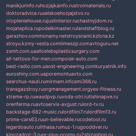
manikjurinfo.ru
hozjajkainfo.ru
stroimaterials.ru
doktoradvice.ru
selskoehozjajstvo.ru
otopleniehouse.ru
justinterior.ru
chastnyjdom.ru
mojateplica.ru
podelkimaster.ru
landshaftblog.ru
garazhov.com
monamy.net
stroysnami.kz
lcna.kz
stroyu.kz
my-vesta.com
timeszp.com
avtoguru.net
zsmh.com.ua
allcelebsplasticsurgery.com
all-tattoos-for-men.com
poisk-auto.com
best-radio.com.ua
ost-engineering.com
kuryatnik.info
euroshiny.com.ua
poremontuavto.com
searchus-nauti.ru
mirmam.info
smi366.ru
transgazstroy.ru
orgmanagement.org
yes-fitness.ru
xtreme-rp.ru
wasdpvp.ru
voda-otri.ru
tishinapve.ru
orenferma.ru
avtoservis-avgust.ru
lord-tv.ru
backstage-682-music.ru
lordfilm7.ru
lordfilm13.ru
prime-cars63.ru
un-believable.ru
codetool.ru
legardoauto.ru
lithasa.ru
muz-1.ru
gooddver.ru
kinozadrot-3.ru
qr-plus-promo.ru
2shizashop.ru