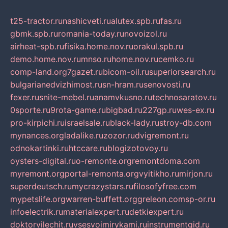
t25-tractor.ru
nashicveti.ru
alutex.spb.ru
fas.ru
gbmk.spb.ru
romania-today.ru
novoizol.ru
airheat-spb.ru
fisika.home.nov.ru
orakul.spb.ru
demo.home.nov.ru
mnso.ru
home.nov.ru
cemko.ru
comp-land.org
7gazet.ru
bicom-oil.ru
superiorsearch.ru
bulgarianedvizhimost.ru
sn-hram.ru
senovosti.ru
fexer.ru
snite-mebel.ru
anamvkusno.ru
technosaratov.ru
0sporte.ru
9rota-game.ru
bigbad.ru
227gp.ru
wes-ex.ru
pro-kirpichi.ru
israelsale.ru
black-lady.ru
stroy-db.com
mynances.org
ladalike.ru
zozor.ru
dvigremont.ru
odnokartinki.ru
htccare.ru
blogizotovoy.ru
oysters-digital.ru
o-remonte.org
remontdoma.com
myremont.org
portal-remonta.org
vyitikho.ru
mirjon.ru
superdeutsch.ru
mycrazystars.ru
filosofyfree.com
mypetslife.org
warren-buffett.org
greleon.com
sp-or.ru
infoelectrik.ru
materialexpert.ru
detkiexpert.ru
doktorvilechit.ru
vsesvoimirykami.ru
instrumentgid.ru