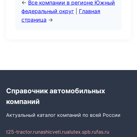
←
Все компании в регионе Южный
федеральный округ
|
Главная
страница
→
Справочник автомобильных
компаний
Актуальный каталог компаний по всей России
t25-tractor.ru
nashicveti.ru
alutex.spb.ru
fas.ru