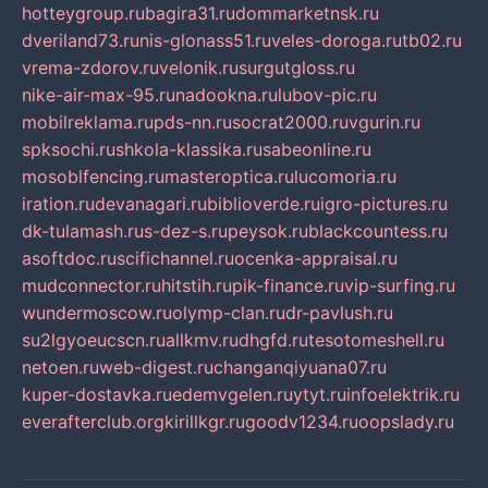
hotteygroup.ru
bagira31.ru
dommarketnsk.ru
dveriland73.ru
nis-glonass51.ru
veles-doroga.ru
tb02.ru
vrema-zdorov.ru
velonik.ru
surgutgloss.ru
nike-air-max-95.ru
nadookna.ru
lubov-pic.ru
mobilreklama.ru
pds-nn.ru
socrat2000.ru
vgurin.ru
spksochi.ru
shkola-klassika.ru
sabeonline.ru
mosoblfencing.ru
masteroptica.ru
lucomoria.ru
iration.ru
devanagari.ru
biblioverde.ru
igro-pictures.ru
dk-tulamash.ru
s-dez-s.ru
peysok.ru
blackcountess.ru
asoftdoc.ru
scifichannel.ru
ocenka-appraisal.ru
mudconnector.ru
hitstih.ru
pik-finance.ru
vip-surfing.ru
wundermoscow.ru
olymp-clan.ru
dr-pavlush.ru
su2lgyoeucscn.ru
allkmv.ru
dhgfd.ru
tesotomeshell.ru
netoen.ru
web-digest.ru
changanqiyuana07.ru
kuper-dostavka.ru
edemvgelen.ru
ytyt.ru
infoelektrik.ru
everafterclub.org
kirillkgr.ru
goodv1234.ru
oopslady.ru