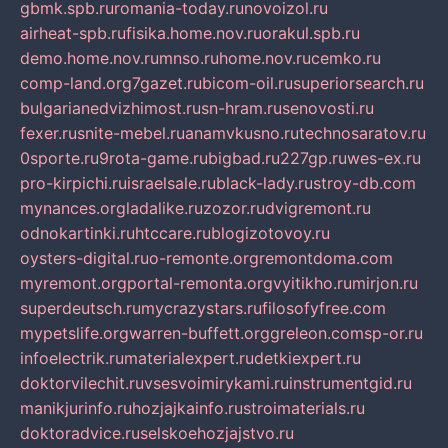
gbmk.spb.ru
romania-today.ru
novoizol.ru
airheat-spb.ru
fisika.home.nov.ru
orakul.spb.ru
demo.home.nov.ru
mnso.ru
home.nov.ru
cemko.ru
comp-land.org
7gazet.ru
bicom-oil.ru
superiorsearch.ru
bulgarianedvizhimost.ru
sn-hram.ru
senovosti.ru
fexer.ru
snite-mebel.ru
anamvkusno.ru
technosaratov.ru
0sporte.ru
9rota-game.ru
bigbad.ru
227gp.ru
wes-ex.ru
pro-kirpichi.ru
israelsale.ru
black-lady.ru
stroy-db.com
mynances.org
ladalike.ru
zozor.ru
dvigremont.ru
odnokartinki.ru
htccare.ru
blogizotovoy.ru
oysters-digital.ru
o-remonte.org
remontdoma.com
myremont.org
portal-remonta.org
vyitikho.ru
mirjon.ru
superdeutsch.ru
mycrazystars.ru
filosofyfree.com
mypetslife.org
warren-buffett.org
greleon.com
sp-or.ru
infoelectrik.ru
materialexpert.ru
detkiexpert.ru
doktorvilechit.ru
vsesvoimirykami.ru
instrumentgid.ru
manikjurinfo.ru
hozjajkainfo.ru
stroimaterials.ru
doktoradvice.ru
selskoehozjajstvo.ru