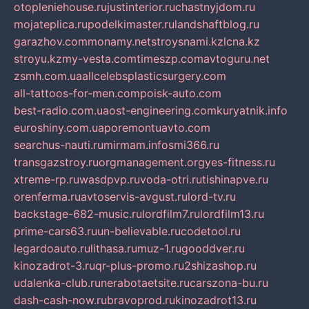
otopleniehouse.ru
justinterior.ru
chastnyjdom.ru
mojateplica.ru
podelkimaster.ru
landshaftblog.ru
garazhov.com
monamy.net
stroysnami.kz
lcna.kz
stroyu.kz
my-vesta.com
timeszp.com
avtoguru.net
zsmh.com.ua
allcelebsplasticsurgery.com
all-tattoos-for-men.com
poisk-auto.com
best-radio.com.ua
ost-engineering.com
kuryatnik.info
euroshiny.com.ua
poremontuavto.com
searchus-nauti.ru
mirmam.info
smi366.ru
transgazstroy.ru
orgmanagement.org
yes-fitness.ru
xtreme-rp.ru
wasdpvp.ru
voda-otri.ru
tishinapve.ru
orenferma.ru
avtoservis-avgust.ru
lord-tv.ru
backstage-682-music.ru
lordfilm7.ru
lordfilm13.ru
prime-cars63.ru
un-believable.ru
codetool.ru
legardoauto.ru
lithasa.ru
muz-1.ru
gooddver.ru
kinozadrot-3.ru
qr-plus-promo.ru
2shizashop.ru
udalenka-club.ru
nerabotaetsite.ru
carszona-bu.ru
dash-cash-now.ru
bravoprod.ru
kinozadrot13.ru