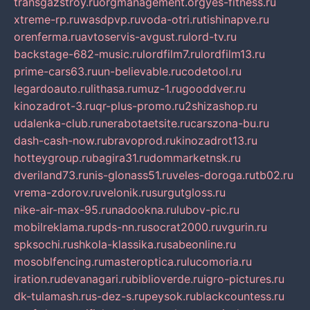
transgazstroy.ru
orgmanagement.org
yes-fitness.ru
xtreme-rp.ru
wasdpvp.ru
voda-otri.ru
tishinapve.ru
orenferma.ru
avtoservis-avgust.ru
lord-tv.ru
backstage-682-music.ru
lordfilm7.ru
lordfilm13.ru
prime-cars63.ru
un-believable.ru
codetool.ru
legardoauto.ru
lithasa.ru
muz-1.ru
gooddver.ru
kinozadrot-3.ru
qr-plus-promo.ru
2shizashop.ru
udalenka-club.ru
nerabotaetsite.ru
carszona-bu.ru
dash-cash-now.ru
bravoprod.ru
kinozadrot13.ru
hotteygroup.ru
bagira31.ru
dommarketnsk.ru
dveriland73.ru
nis-glonass51.ru
veles-doroga.ru
tb02.ru
vrema-zdorov.ru
velonik.ru
surgutgloss.ru
nike-air-max-95.ru
nadookna.ru
lubov-pic.ru
mobilreklama.ru
pds-nn.ru
socrat2000.ru
vgurin.ru
spksochi.ru
shkola-klassika.ru
sabeonline.ru
mosoblfencing.ru
masteroptica.ru
lucomoria.ru
iration.ru
devanagari.ru
biblioverde.ru
igro-pictures.ru
dk-tulamash.ru
s-dez-s.ru
peysok.ru
blackcountess.ru