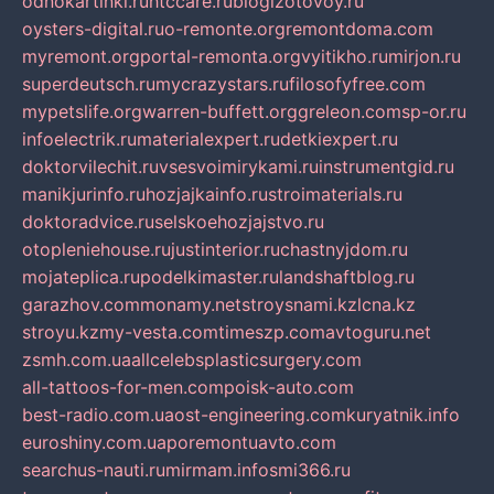
odnokartinki.ru
htccare.ru
blogizotovoy.ru
oysters-digital.ru
o-remonte.org
remontdoma.com
myremont.org
portal-remonta.org
vyitikho.ru
mirjon.ru
superdeutsch.ru
mycrazystars.ru
filosofyfree.com
mypetslife.org
warren-buffett.org
greleon.com
sp-or.ru
infoelectrik.ru
materialexpert.ru
detkiexpert.ru
doktorvilechit.ru
vsesvoimirykami.ru
instrumentgid.ru
manikjurinfo.ru
hozjajkainfo.ru
stroimaterials.ru
doktoradvice.ru
selskoehozjajstvo.ru
otopleniehouse.ru
justinterior.ru
chastnyjdom.ru
mojateplica.ru
podelkimaster.ru
landshaftblog.ru
garazhov.com
monamy.net
stroysnami.kz
lcna.kz
stroyu.kz
my-vesta.com
timeszp.com
avtoguru.net
zsmh.com.ua
allcelebsplasticsurgery.com
all-tattoos-for-men.com
poisk-auto.com
best-radio.com.ua
ost-engineering.com
kuryatnik.info
euroshiny.com.ua
poremontuavto.com
searchus-nauti.ru
mirmam.info
smi366.ru