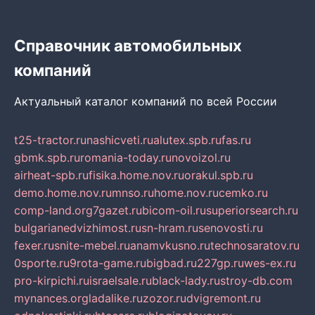
Справочник автомобильных
компаний
Актуальный каталог компаний по всей России
t25-tractor.ru
nashicveti.ru
alutex.spb.ru
fas.ru
gbmk.spb.ru
romania-today.ru
novoizol.ru
airheat-spb.ru
fisika.home.nov.ru
orakul.spb.ru
demo.home.nov.ru
mnso.ru
home.nov.ru
cemko.ru
comp-land.org
7gazet.ru
bicom-oil.ru
superiorsearch.ru
bulgarianedvizhimost.ru
sn-hram.ru
senovosti.ru
fexer.ru
snite-mebel.ru
anamvkusno.ru
technosaratov.ru
0sporte.ru
9rota-game.ru
bigbad.ru
227gp.ru
wes-ex.ru
pro-kirpichi.ru
israelsale.ru
black-lady.ru
stroy-db.com
mynances.org
ladalike.ru
zozor.ru
dvigremont.ru