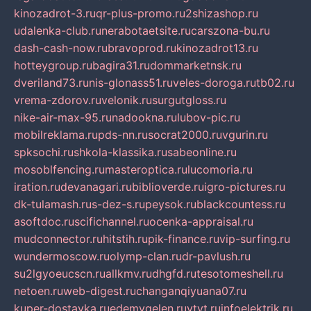
kinozadrot-3.ru
qr-plus-promo.ru
2shizashop.ru
udalenka-club.ru
nerabotaetsite.ru
carszona-bu.ru
dash-cash-now.ru
bravoprod.ru
kinozadrot13.ru
hotteygroup.ru
bagira31.ru
dommarketnsk.ru
dveriland73.ru
nis-glonass51.ru
veles-doroga.ru
tb02.ru
vrema-zdorov.ru
velonik.ru
surgutgloss.ru
nike-air-max-95.ru
nadookna.ru
lubov-pic.ru
mobilreklama.ru
pds-nn.ru
socrat2000.ru
vgurin.ru
spksochi.ru
shkola-klassika.ru
sabeonline.ru
mosoblfencing.ru
masteroptica.ru
lucomoria.ru
iration.ru
devanagari.ru
biblioverde.ru
igro-pictures.ru
dk-tulamash.ru
s-dez-s.ru
peysok.ru
blackcountess.ru
asoftdoc.ru
scifichannel.ru
ocenka-appraisal.ru
mudconnector.ru
hitstih.ru
pik-finance.ru
vip-surfing.ru
wundermoscow.ru
olymp-clan.ru
dr-pavlush.ru
su2lgyoeucscn.ru
allkmv.ru
dhgfd.ru
tesotomeshell.ru
netoen.ru
web-digest.ru
changanqiyuana07.ru
kuper-dostavka.ru
edemvgelen.ru
ytyt.ru
infoelektrik.ru