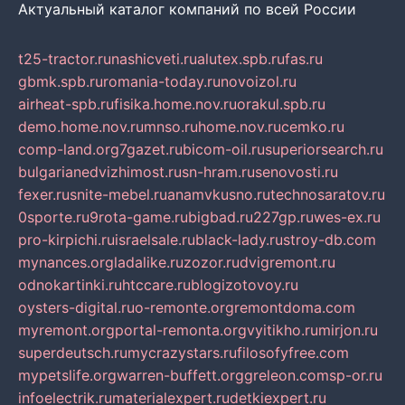
Актуальный каталог компаний по всей России
t25-tractor.ru
nashicveti.ru
alutex.spb.ru
fas.ru
gbmk.spb.ru
romania-today.ru
novoizol.ru
airheat-spb.ru
fisika.home.nov.ru
orakul.spb.ru
demo.home.nov.ru
mnso.ru
home.nov.ru
cemko.ru
comp-land.org
7gazet.ru
bicom-oil.ru
superiorsearch.ru
bulgarianedvizhimost.ru
sn-hram.ru
senovosti.ru
fexer.ru
snite-mebel.ru
anamvkusno.ru
technosaratov.ru
0sporte.ru
9rota-game.ru
bigbad.ru
227gp.ru
wes-ex.ru
pro-kirpichi.ru
israelsale.ru
black-lady.ru
stroy-db.com
mynances.org
ladalike.ru
zozor.ru
dvigremont.ru
odnokartinki.ru
htccare.ru
blogizotovoy.ru
oysters-digital.ru
o-remonte.org
remontdoma.com
myremont.org
portal-remonta.org
vyitikho.ru
mirjon.ru
superdeutsch.ru
mycrazystars.ru
filosofyfree.com
mypetslife.org
warren-buffett.org
greleon.com
sp-or.ru
infoelectrik.ru
materialexpert.ru
detkiexpert.ru