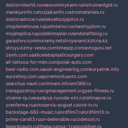
doktorvilechit.ru
vsesvoimirykami.ru
instrumentgid.ru
manikjurinfo.ru
hozjajkainfo.ru
stroimaterials.ru
doktoradvice.ru
selskoehozjajstvo.ru
otopleniehouse.ru
justinterior.ru
chastnyjdom.ru
mojateplica.ru
podelkimaster.ru
landshaftblog.ru
garazhov.com
monamy.net
stroysnami.kz
lcna.kz
stroyu.kz
my-vesta.com
timeszp.com
avtoguru.net
zsmh.com.ua
allcelebsplasticsurgery.com
all-tattoos-for-men.com
poisk-auto.com
best-radio.com.ua
ost-engineering.com
kuryatnik.info
euroshiny.com.ua
poremontuavto.com
searchus-nauti.ru
mirmam.info
smi366.ru
transgazstroy.ru
orgmanagement.org
yes-fitness.ru
xtreme-rp.ru
wasdpvp.ru
voda-otri.ru
tishinapve.ru
orenferma.ru
avtoservis-avgust.ru
lord-tv.ru
backstage-682-music.ru
lordfilm7.ru
lordfilm13.ru
prime-cars63.ru
un-believable.ru
codetool.ru
legardoauto.ru
lithasa.ru
muz-1.ru
gooddver.ru