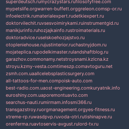
superdeutsch.ru
mycrazystars.ru
filosofyfree.com
mypetslife.org
warren-buffett.org
greleon.com
sp-or.ru
infoelectrik.ru
materialexpert.ru
detkiexpert.ru
doktorvilechit.ru
vsesvoimirykami.ru
instrumentgid.ru
manikjurinfo.ru
hozjajkainfo.ru
stroimaterials.ru
doktoradvice.ru
selskoehozjajstvo.ru
otopleniehouse.ru
justinterior.ru
chastnyjdom.ru
mojateplica.ru
podelkimaster.ru
landshaftblog.ru
garazhov.com
monamy.net
stroysnami.kz
lcna.kz
stroyu.kz
my-vesta.com
timeszp.com
avtoguru.net
zsmh.com.ua
allcelebsplasticsurgery.com
all-tattoos-for-men.com
poisk-auto.com
best-radio.com.ua
ost-engineering.com
kuryatnik.info
euroshiny.com.ua
poremontuavto.com
searchus-nauti.ru
mirmam.info
smi366.ru
transgazstroy.ru
orgmanagement.org
yes-fitness.ru
xtreme-rp.ru
wasdpvp.ru
voda-otri.ru
tishinapve.ru
orenferma.ru
avtoservis-avgust.ru
lord-tv.ru