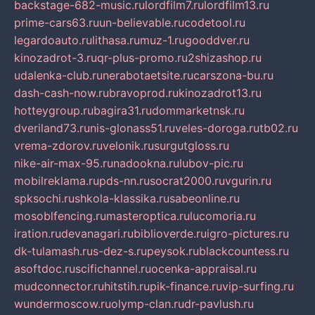
backstage-682-music.ru
lordfilm7.ru
lordfilm13.ru
prime-cars63.ru
un-believable.ru
codetool.ru
legardoauto.ru
lithasa.ru
muz-1.ru
gooddver.ru
kinozadrot-3.ru
qr-plus-promo.ru
2shizashop.ru
udalenka-club.ru
nerabotaetsite.ru
carszona-bu.ru
dash-cash-now.ru
bravoprod.ru
kinozadrot13.ru
hotteygroup.ru
bagira31.ru
dommarketnsk.ru
dveriland73.ru
nis-glonass51.ru
veles-doroga.ru
tb02.ru
vrema-zdorov.ru
velonik.ru
surgutgloss.ru
nike-air-max-95.ru
nadookna.ru
lubov-pic.ru
mobilreklama.ru
pds-nn.ru
socrat2000.ru
vgurin.ru
spksochi.ru
shkola-klassika.ru
sabeonline.ru
mosoblfencing.ru
masteroptica.ru
lucomoria.ru
iration.ru
devanagari.ru
biblioverde.ru
igro-pictures.ru
dk-tulamash.ru
s-dez-s.ru
peysok.ru
blackcountess.ru
asoftdoc.ru
scifichannel.ru
ocenka-appraisal.ru
mudconnector.ru
hitstih.ru
pik-finance.ru
vip-surfing.ru
wundermoscow.ru
olymp-clan.ru
dr-pavlush.ru