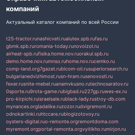
компаний
Актуальный каталог компаний по всей России
t25-tractor.ru
nashicveti.ru
alutex.spb.ru
fas.ru
gbmk.spb.ru
romania-today.ru
novoizol.ru
airheat-spb.ru
fisika.home.nov.ru
orakul.spb.ru
demo.home.nov.ru
mnso.ru
home.nov.ru
cemko.ru
comp-land.org
7gazet.ru
bicom-oil.ru
superiorsearch.ru
bulgarianedvizhimost.ru
sn-hram.ru
senovosti.ru
fexer.ru
snite-mebel.ru
anamvkusno.ru
technosaratov.ru
0sporte.ru
9rota-game.ru
bigbad.ru
227gp.ru
wes-ex.ru
pro-kirpichi.ru
israelsale.ru
black-lady.ru
stroy-db.com
mynances.org
ladalike.ru
zozor.ru
dvigremont.ru
odnokartinki.ru
htccare.ru
blogizotovoy.ru
oysters-digital.ru
o-remonte.org
remontdoma.com
myremont.org
portal-remonta.org
vyitikho.ru
mirjon.ru