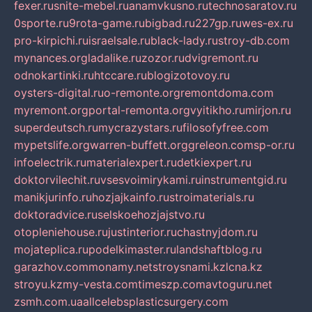
fexer.ru
snite-mebel.ru
anamvkusno.ru
technosaratov.ru
0sporte.ru
9rota-game.ru
bigbad.ru
227gp.ru
wes-ex.ru
pro-kirpichi.ru
israelsale.ru
black-lady.ru
stroy-db.com
mynances.org
ladalike.ru
zozor.ru
dvigremont.ru
odnokartinki.ru
htccare.ru
blogizotovoy.ru
oysters-digital.ru
o-remonte.org
remontdoma.com
myremont.org
portal-remonta.org
vyitikho.ru
mirjon.ru
superdeutsch.ru
mycrazystars.ru
filosofyfree.com
mypetslife.org
warren-buffett.org
greleon.com
sp-or.ru
infoelectrik.ru
materialexpert.ru
detkiexpert.ru
doktorvilechit.ru
vsesvoimirykami.ru
instrumentgid.ru
manikjurinfo.ru
hozjajkainfo.ru
stroimaterials.ru
doktoradvice.ru
selskoehozjajstvo.ru
otopleniehouse.ru
justinterior.ru
chastnyjdom.ru
mojateplica.ru
podelkimaster.ru
landshaftblog.ru
garazhov.com
monamy.net
stroysnami.kz
lcna.kz
stroyu.kz
my-vesta.com
timeszp.com
avtoguru.net
zsmh.com.ua
allcelebsplasticsurgery.com