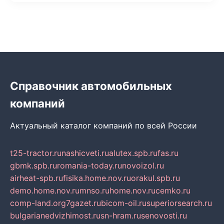
Справочник автомобильных
компаний
Актуальный каталог компаний по всей России
t25-tractor.ru
nashicveti.ru
alutex.spb.ru
fas.ru
gbmk.spb.ru
romania-today.ru
novoizol.ru
airheat-spb.ru
fisika.home.nov.ru
orakul.spb.ru
demo.home.nov.ru
mnso.ru
home.nov.ru
cemko.ru
comp-land.org
7gazet.ru
bicom-oil.ru
superiorsearch.ru
bulgarianedvizhimost.ru
sn-hram.ru
senovosti.ru