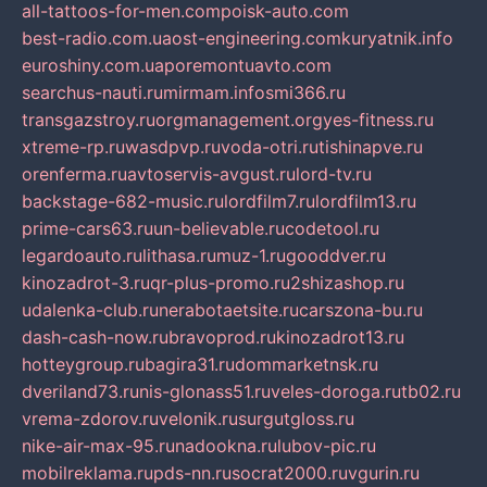
all-tattoos-for-men.com
poisk-auto.com
best-radio.com.ua
ost-engineering.com
kuryatnik.info
euroshiny.com.ua
poremontuavto.com
searchus-nauti.ru
mirmam.info
smi366.ru
transgazstroy.ru
orgmanagement.org
yes-fitness.ru
xtreme-rp.ru
wasdpvp.ru
voda-otri.ru
tishinapve.ru
orenferma.ru
avtoservis-avgust.ru
lord-tv.ru
backstage-682-music.ru
lordfilm7.ru
lordfilm13.ru
prime-cars63.ru
un-believable.ru
codetool.ru
legardoauto.ru
lithasa.ru
muz-1.ru
gooddver.ru
kinozadrot-3.ru
qr-plus-promo.ru
2shizashop.ru
udalenka-club.ru
nerabotaetsite.ru
carszona-bu.ru
dash-cash-now.ru
bravoprod.ru
kinozadrot13.ru
hotteygroup.ru
bagira31.ru
dommarketnsk.ru
dveriland73.ru
nis-glonass51.ru
veles-doroga.ru
tb02.ru
vrema-zdorov.ru
velonik.ru
surgutgloss.ru
nike-air-max-95.ru
nadookna.ru
lubov-pic.ru
mobilreklama.ru
pds-nn.ru
socrat2000.ru
vgurin.ru