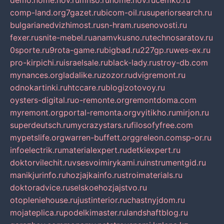
demo.home.nov.ru
mnso.ru
home.nov.ru
cemko.ru
comp-land.org
7gazet.ru
bicom-oil.ru
superiorsearch.ru
bulgarianedvizhimost.ru
sn-hram.ru
senovosti.ru
fexer.ru
snite-mebel.ru
anamvkusno.ru
technosaratov.ru
0sporte.ru
9rota-game.ru
bigbad.ru
227gp.ru
wes-ex.ru
pro-kirpichi.ru
israelsale.ru
black-lady.ru
stroy-db.com
mynances.org
ladalike.ru
zozor.ru
dvigremont.ru
odnokartinki.ru
htccare.ru
blogizotovoy.ru
oysters-digital.ru
o-remonte.org
remontdoma.com
myremont.org
portal-remonta.org
vyitikho.ru
mirjon.ru
superdeutsch.ru
mycrazystars.ru
filosofyfree.com
mypetslife.org
warren-buffett.org
greleon.com
sp-or.ru
infoelectrik.ru
materialexpert.ru
detkiexpert.ru
doktorvilechit.ru
vsesvoimirykami.ru
instrumentgid.ru
manikjurinfo.ru
hozjajkainfo.ru
stroimaterials.ru
doktoradvice.ru
selskoehozjajstvo.ru
otopleniehouse.ru
justinterior.ru
chastnyjdom.ru
mojateplica.ru
podelkimaster.ru
landshaftblog.ru