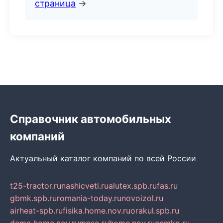
страница
→
Справочник автомобильных
компаний
Актуальный каталог компаний по всей России
t25-tractor.ru
nashicveti.ru
alutex.spb.ru
fas.ru
gbmk.spb.ru
romania-today.ru
novoizol.ru
airheat-spb.ru
fisika.home.nov.ru
orakul.spb.ru