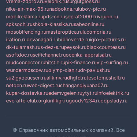
vrema-zdorov.ru
velonik.ru
surgutgloss.ru
nike-air-max-95.ru
nadookna.ru
lubov-pic.ru
mobilreklama.ru
pds-nn.ru
socrat2000.ru
vgurin.ru
spksochi.ru
shkola-klassika.ru
sabeonline.ru
mosoblfencing.ru
masteroptica.ru
lucomoria.ru
iration.ru
devanagari.ru
biblioverde.ru
igro-pictures.ru
dk-tulamash.ru
s-dez-s.ru
peysok.ru
blackcountess.ru
asoftdoc.ru
scifichannel.ru
ocenka-appraisal.ru
mudconnector.ru
hitstih.ru
pik-finance.ru
vip-surfing.ru
wundermoscow.ru
olymp-clan.ru
dr-pavlush.ru
su2lgyoeucscn.ru
allkmv.ru
dhgfd.ru
tesotomeshell.ru
netoen.ru
web-digest.ru
changanqiyuana07.ru
kuper-dostavka.ru
edemvgelen.ru
ytyt.ru
infoelektrik.ru
everafterclub.org
kirillkgr.ru
goodv1234.ru
oopslady.ru
© Справочник автомобильных компаний. Все