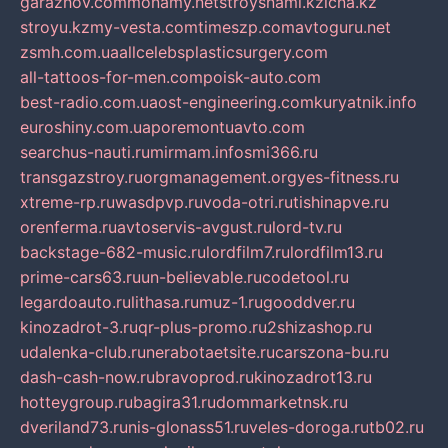
garazhov.com
monamy.net
stroysnami.kz
lcna.kz
stroyu.kz
my-vesta.com
timeszp.com
avtoguru.net
zsmh.com.ua
allcelebsplasticsurgery.com
all-tattoos-for-men.com
poisk-auto.com
best-radio.com.ua
ost-engineering.com
kuryatnik.info
euroshiny.com.ua
poremontuavto.com
searchus-nauti.ru
mirmam.info
smi366.ru
transgazstroy.ru
orgmanagement.org
yes-fitness.ru
xtreme-rp.ru
wasdpvp.ru
voda-otri.ru
tishinapve.ru
orenferma.ru
avtoservis-avgust.ru
lord-tv.ru
backstage-682-music.ru
lordfilm7.ru
lordfilm13.ru
prime-cars63.ru
un-believable.ru
codetool.ru
legardoauto.ru
lithasa.ru
muz-1.ru
gooddver.ru
kinozadrot-3.ru
qr-plus-promo.ru
2shizashop.ru
udalenka-club.ru
nerabotaetsite.ru
carszona-bu.ru
dash-cash-now.ru
bravoprod.ru
kinozadrot13.ru
hotteygroup.ru
bagira31.ru
dommarketnsk.ru
dveriland73.ru
nis-glonass51.ru
veles-doroga.ru
tb02.ru