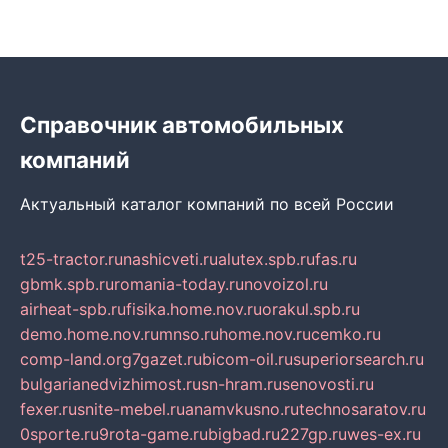
Справочник автомобильных
компаний
Актуальный каталог компаний по всей России
t25-tractor.ru
nashicveti.ru
alutex.spb.ru
fas.ru
gbmk.spb.ru
romania-today.ru
novoizol.ru
airheat-spb.ru
fisika.home.nov.ru
orakul.spb.ru
demo.home.nov.ru
mnso.ru
home.nov.ru
cemko.ru
comp-land.org
7gazet.ru
bicom-oil.ru
superiorsearch.ru
bulgarianedvizhimost.ru
sn-hram.ru
senovosti.ru
fexer.ru
snite-mebel.ru
anamvkusno.ru
technosaratov.ru
0sporte.ru
9rota-game.ru
bigbad.ru
227gp.ru
wes-ex.ru