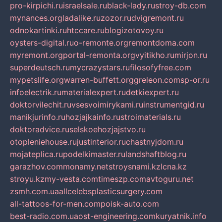
pro-kirpichi.ru
israelsale.ru
black-lady.ru
stroy-db.com
mynances.org
ladalike.ru
zozor.ru
dvigremont.ru
odnokartinki.ru
htccare.ru
blogizotovoy.ru
oysters-digital.ru
o-remonte.org
remontdoma.com
myremont.org
portal-remonta.org
vyitikho.ru
mirjon.ru
superdeutsch.ru
mycrazystars.ru
filosofyfree.com
mypetslife.org
warren-buffett.org
greleon.com
sp-or.ru
infoelectrik.ru
materialexpert.ru
detkiexpert.ru
doktorvilechit.ru
vsesvoimirykami.ru
instrumentgid.ru
manikjurinfo.ru
hozjajkainfo.ru
stroimaterials.ru
doktoradvice.ru
selskoehozjajstvo.ru
otopleniehouse.ru
justinterior.ru
chastnyjdom.ru
mojateplica.ru
podelkimaster.ru
landshaftblog.ru
garazhov.com
monamy.net
stroysnami.kz
lcna.kz
stroyu.kz
my-vesta.com
timeszp.com
avtoguru.net
zsmh.com.ua
allcelebsplasticsurgery.com
all-tattoos-for-men.com
poisk-auto.com
best-radio.com.ua
ost-engineering.com
kuryatnik.info