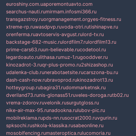
euroshiny.com.ua
poremontuavto.com
searchus-nauti.ru
mirmam.info
smi366.ru
transgazstroy.ru
orgmanagement.org
yes-fitness.ru
xtreme-rp.ru
wasdpvp.ru
voda-otri.ru
tishinapve.ru
orenferma.ru
avtoservis-avgust.ru
lord-tv.ru
backstage-682-music.ru
lordfilm7.ru
lordfilm13.ru
prime-cars63.ru
un-believable.ru
codetool.ru
legardoauto.ru
lithasa.ru
muz-1.ru
gooddver.ru
kinozadrot-3.ru
qr-plus-promo.ru
2shizashop.ru
udalenka-club.ru
nerabotaetsite.ru
carszona-bu.ru
dash-cash-now.ru
bravoprod.ru
kinozadrot13.ru
hotteygroup.ru
bagira31.ru
dommarketnsk.ru
dveriland73.ru
nis-glonass51.ru
veles-doroga.ru
tb02.ru
vrema-zdorov.ru
velonik.ru
surgutgloss.ru
nike-air-max-95.ru
nadookna.ru
lubov-pic.ru
mobilreklama.ru
pds-nn.ru
socrat2000.ru
vgurin.ru
spksochi.ru
shkola-klassika.ru
sabeonline.ru
mosoblfencing.ru
masteroptica.ru
lucomoria.ru