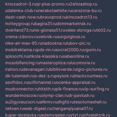
kinozadrot-3.ru
qr-plus-promo.ru
2shizashop.ru
udalenka-club.ru
nerabotaetsite.ru
carszona-bu.ru
dash-cash-now.ru
bravoprod.ru
kinozadrot13.ru
hotteygroup.ru
bagira31.ru
dommarketnsk.ru
dveriland73.ru
nis-glonass51.ru
veles-doroga.ru
tb02.ru
vrema-zdorov.ru
velonik.ru
surgutgloss.ru
nike-air-max-95.ru
nadookna.ru
lubov-pic.ru
mobilreklama.ru
pds-nn.ru
socrat2000.ru
vgurin.ru
spksochi.ru
shkola-klassika.ru
sabeonline.ru
mosoblfencing.ru
masteroptica.ru
lucomoria.ru
iration.ru
devanagari.ru
biblioverde.ru
igro-pictures.ru
dk-tulamash.ru
s-dez-s.ru
peysok.ru
blackcountess.ru
asoftdoc.ru
scifichannel.ru
ocenka-appraisal.ru
mudconnector.ru
hitstih.ru
pik-finance.ru
vip-surfing.ru
wundermoscow.ru
olymp-clan.ru
dr-pavlush.ru
su2lgyoeucscn.ru
allkmv.ru
dhgfd.ru
tesotomeshell.ru
netoen.ru
web-digest.ru
changanqiyuana07.ru
kuper-dostavka.ru
edemvgelen.ru
ytyt.ru
infoelektrik.ru