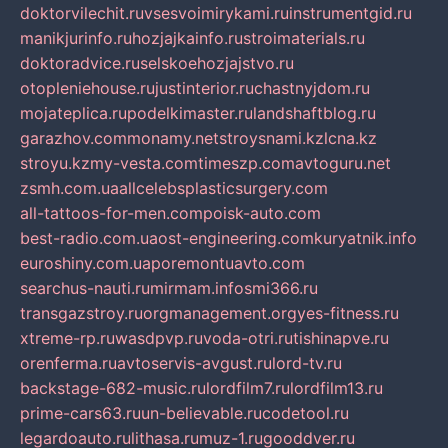
doktorvilechit.ru
vsesvoimirykami.ru
instrumentgid.ru
manikjurinfo.ru
hozjajkainfo.ru
stroimaterials.ru
doktoradvice.ru
selskoehozjajstvo.ru
otopleniehouse.ru
justinterior.ru
chastnyjdom.ru
mojateplica.ru
podelkimaster.ru
landshaftblog.ru
garazhov.com
monamy.net
stroysnami.kz
lcna.kz
stroyu.kz
my-vesta.com
timeszp.com
avtoguru.net
zsmh.com.ua
allcelebsplasticsurgery.com
all-tattoos-for-men.com
poisk-auto.com
best-radio.com.ua
ost-engineering.com
kuryatnik.info
euroshiny.com.ua
poremontuavto.com
searchus-nauti.ru
mirmam.info
smi366.ru
transgazstroy.ru
orgmanagement.org
yes-fitness.ru
xtreme-rp.ru
wasdpvp.ru
voda-otri.ru
tishinapve.ru
orenferma.ru
avtoservis-avgust.ru
lord-tv.ru
backstage-682-music.ru
lordfilm7.ru
lordfilm13.ru
prime-cars63.ru
un-believable.ru
codetool.ru
legardoauto.ru
lithasa.ru
muz-1.ru
gooddver.ru