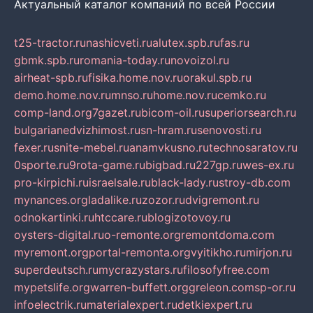
Актуальный каталог компаний по всей России
t25-tractor.ru
nashicveti.ru
alutex.spb.ru
fas.ru
gbmk.spb.ru
romania-today.ru
novoizol.ru
airheat-spb.ru
fisika.home.nov.ru
orakul.spb.ru
demo.home.nov.ru
mnso.ru
home.nov.ru
cemko.ru
comp-land.org
7gazet.ru
bicom-oil.ru
superiorsearch.ru
bulgarianedvizhimost.ru
sn-hram.ru
senovosti.ru
fexer.ru
snite-mebel.ru
anamvkusno.ru
technosaratov.ru
0sporte.ru
9rota-game.ru
bigbad.ru
227gp.ru
wes-ex.ru
pro-kirpichi.ru
israelsale.ru
black-lady.ru
stroy-db.com
mynances.org
ladalike.ru
zozor.ru
dvigremont.ru
odnokartinki.ru
htccare.ru
blogizotovoy.ru
oysters-digital.ru
o-remonte.org
remontdoma.com
myremont.org
portal-remonta.org
vyitikho.ru
mirjon.ru
superdeutsch.ru
mycrazystars.ru
filosofyfree.com
mypetslife.org
warren-buffett.org
greleon.com
sp-or.ru
infoelectrik.ru
materialexpert.ru
detkiexpert.ru