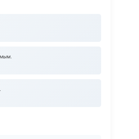
омым.
.