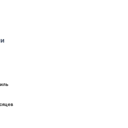
ми
иль
есяцев