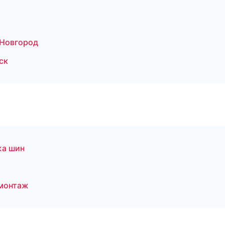
 Новгород
ск
жа шин
монтаж