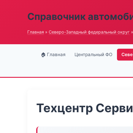
Справочник автомоб
Главная
»
Северо-Западный федеральный округ
»
🏠 Главная
Центральный ФО
Севе
Техцентр Серв