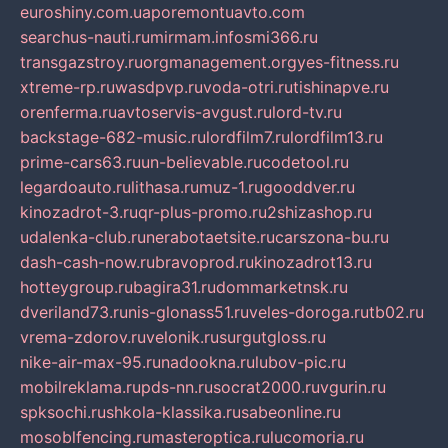
euroshiny.com.ua
poremontuavto.com
searchus-nauti.ru
mirmam.info
smi366.ru
transgazstroy.ru
orgmanagement.org
yes-fitness.ru
xtreme-rp.ru
wasdpvp.ru
voda-otri.ru
tishinapve.ru
orenferma.ru
avtoservis-avgust.ru
lord-tv.ru
backstage-682-music.ru
lordfilm7.ru
lordfilm13.ru
prime-cars63.ru
un-believable.ru
codetool.ru
legardoauto.ru
lithasa.ru
muz-1.ru
gooddver.ru
kinozadrot-3.ru
qr-plus-promo.ru
2shizashop.ru
udalenka-club.ru
nerabotaetsite.ru
carszona-bu.ru
dash-cash-now.ru
bravoprod.ru
kinozadrot13.ru
hotteygroup.ru
bagira31.ru
dommarketnsk.ru
dveriland73.ru
nis-glonass51.ru
veles-doroga.ru
tb02.ru
vrema-zdorov.ru
velonik.ru
surgutgloss.ru
nike-air-max-95.ru
nadookna.ru
lubov-pic.ru
mobilreklama.ru
pds-nn.ru
socrat2000.ru
vgurin.ru
spksochi.ru
shkola-klassika.ru
sabeonline.ru
mosoblfencing.ru
masteroptica.ru
lucomoria.ru