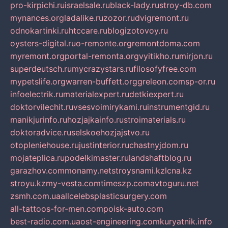
pro-kirpichi.ru
israelsale.ru
black-lady.ru
stroy-db.com
mynances.org
ladalike.ru
zozor.ru
dvigremont.ru
odnokartinki.ru
htccare.ru
blogizotovoy.ru
oysters-digital.ru
o-remonte.org
remontdoma.com
myremont.org
portal-remonta.org
vyitikho.ru
mirjon.ru
superdeutsch.ru
mycrazystars.ru
filosofyfree.com
mypetslife.org
warren-buffett.org
greleon.com
sp-or.ru
infoelectrik.ru
materialexpert.ru
detkiexpert.ru
doktorvilechit.ru
vsesvoimirykami.ru
instrumentgid.ru
manikjurinfo.ru
hozjajkainfo.ru
stroimaterials.ru
doktoradvice.ru
selskoehozjajstvo.ru
otopleniehouse.ru
justinterior.ru
chastnyjdom.ru
mojateplica.ru
podelkimaster.ru
landshaftblog.ru
garazhov.com
monamy.net
stroysnami.kz
lcna.kz
stroyu.kz
my-vesta.com
timeszp.com
avtoguru.net
zsmh.com.ua
allcelebsplasticsurgery.com
all-tattoos-for-men.com
poisk-auto.com
best-radio.com.ua
ost-engineering.com
kuryatnik.info