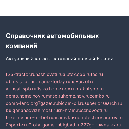
Справочник автомобильных
компаний
Актуальный каталог компаний по всей России
t25-tractor.ru
nashicveti.ru
alutex.spb.ru
fas.ru
gbmk.spb.ru
romania-today.ru
novoizol.ru
airheat-spb.ru
fisika.home.nov.ru
orakul.spb.ru
demo.home.nov.ru
mnso.ru
home.nov.ru
cemko.ru
comp-land.org
7gazet.ru
bicom-oil.ru
superiorsearch.ru
bulgarianedvizhimost.ru
sn-hram.ru
senovosti.ru
fexer.ru
snite-mebel.ru
anamvkusno.ru
technosaratov.ru
0sporte.ru
9rota-game.ru
bigbad.ru
227gp.ru
wes-ex.ru