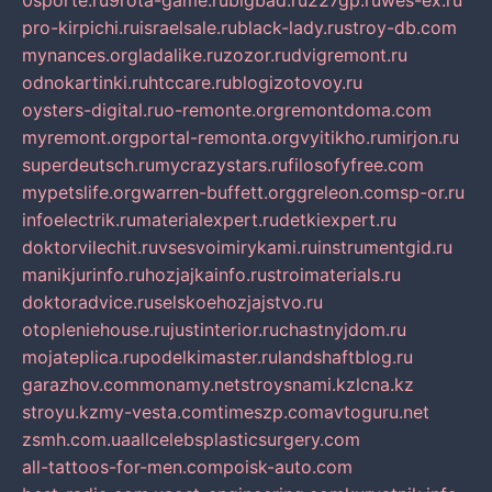
0sporte.ru
9rota-game.ru
bigbad.ru
227gp.ru
wes-ex.ru
pro-kirpichi.ru
israelsale.ru
black-lady.ru
stroy-db.com
mynances.org
ladalike.ru
zozor.ru
dvigremont.ru
odnokartinki.ru
htccare.ru
blogizotovoy.ru
oysters-digital.ru
o-remonte.org
remontdoma.com
myremont.org
portal-remonta.org
vyitikho.ru
mirjon.ru
superdeutsch.ru
mycrazystars.ru
filosofyfree.com
mypetslife.org
warren-buffett.org
greleon.com
sp-or.ru
infoelectrik.ru
materialexpert.ru
detkiexpert.ru
doktorvilechit.ru
vsesvoimirykami.ru
instrumentgid.ru
manikjurinfo.ru
hozjajkainfo.ru
stroimaterials.ru
doktoradvice.ru
selskoehozjajstvo.ru
otopleniehouse.ru
justinterior.ru
chastnyjdom.ru
mojateplica.ru
podelkimaster.ru
landshaftblog.ru
garazhov.com
monamy.net
stroysnami.kz
lcna.kz
stroyu.kz
my-vesta.com
timeszp.com
avtoguru.net
zsmh.com.ua
allcelebsplasticsurgery.com
all-tattoos-for-men.com
poisk-auto.com