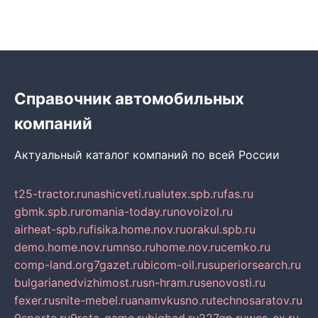
Справочник автомобильных
компаний
Актуальный каталог компаний по всей России
t25-tractor.ru
nashicveti.ru
alutex.spb.ru
fas.ru
gbmk.spb.ru
romania-today.ru
novoizol.ru
airheat-spb.ru
fisika.home.nov.ru
orakul.spb.ru
demo.home.nov.ru
mnso.ru
home.nov.ru
cemko.ru
comp-land.org
7gazet.ru
bicom-oil.ru
superiorsearch.ru
bulgarianedvizhimost.ru
sn-hram.ru
senovosti.ru
fexer.ru
snite-mebel.ru
anamvkusno.ru
technosaratov.ru