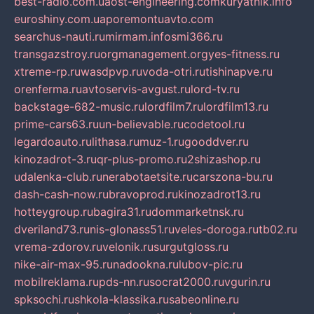
best-radio.com.ua
ost-engineering.com
kuryatnik.info
euroshiny.com.ua
poremontuavto.com
searchus-nauti.ru
mirmam.info
smi366.ru
transgazstroy.ru
orgmanagement.org
yes-fitness.ru
xtreme-rp.ru
wasdpvp.ru
voda-otri.ru
tishinapve.ru
orenferma.ru
avtoservis-avgust.ru
lord-tv.ru
backstage-682-music.ru
lordfilm7.ru
lordfilm13.ru
prime-cars63.ru
un-believable.ru
codetool.ru
legardoauto.ru
lithasa.ru
muz-1.ru
gooddver.ru
kinozadrot-3.ru
qr-plus-promo.ru
2shizashop.ru
udalenka-club.ru
nerabotaetsite.ru
carszona-bu.ru
dash-cash-now.ru
bravoprod.ru
kinozadrot13.ru
hotteygroup.ru
bagira31.ru
dommarketnsk.ru
dveriland73.ru
nis-glonass51.ru
veles-doroga.ru
tb02.ru
vrema-zdorov.ru
velonik.ru
surgutgloss.ru
nike-air-max-95.ru
nadookna.ru
lubov-pic.ru
mobilreklama.ru
pds-nn.ru
socrat2000.ru
vgurin.ru
spksochi.ru
shkola-klassika.ru
sabeonline.ru