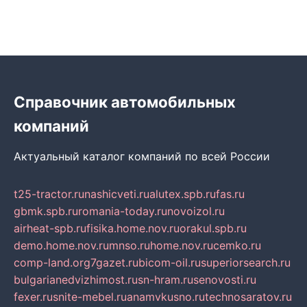
Справочник автомобильных
компаний
Актуальный каталог компаний по всей России
t25-tractor.ru
nashicveti.ru
alutex.spb.ru
fas.ru
gbmk.spb.ru
romania-today.ru
novoizol.ru
airheat-spb.ru
fisika.home.nov.ru
orakul.spb.ru
demo.home.nov.ru
mnso.ru
home.nov.ru
cemko.ru
comp-land.org
7gazet.ru
bicom-oil.ru
superiorsearch.ru
bulgarianedvizhimost.ru
sn-hram.ru
senovosti.ru
fexer.ru
snite-mebel.ru
anamvkusno.ru
technosaratov.ru