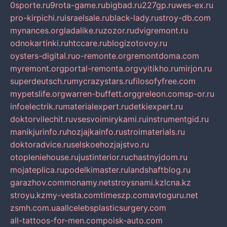
0sporte.ru
9rota-game.ru
bigbad.ru
227gp.ru
wes-ex.ru
pro-kirpichi.ru
israelsale.ru
black-lady.ru
stroy-db.com
mynances.org
ladalike.ru
zozor.ru
dvigremont.ru
odnokartinki.ru
htccare.ru
blogizotovoy.ru
oysters-digital.ru
o-remonte.org
remontdoma.com
myremont.org
portal-remonta.org
vyitikho.ru
mirjon.ru
superdeutsch.ru
mycrazystars.ru
filosofyfree.com
mypetslife.org
warren-buffett.org
greleon.com
sp-or.ru
infoelectrik.ru
materialexpert.ru
detkiexpert.ru
doktorvilechit.ru
vsesvoimirykami.ru
instrumentgid.ru
manikjurinfo.ru
hozjajkainfo.ru
stroimaterials.ru
doktoradvice.ru
selskoehozjajstvo.ru
otopleniehouse.ru
justinterior.ru
chastnyjdom.ru
mojateplica.ru
podelkimaster.ru
landshaftblog.ru
garazhov.com
monamy.net
stroysnami.kz
lcna.kz
stroyu.kz
my-vesta.com
timeszp.com
avtoguru.net
zsmh.com.ua
allcelebsplasticsurgery.com
all-tattoos-for-men.com
poisk-auto.com