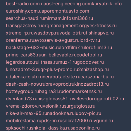
best-radio.com.ua
ost-engineering.com
kuryatnik.info
euroshiny.com.ua
poremontuavto.com
searchus-nauti.ru
mirmam.info
smi366.ru
transgazstroy.ru
orgmanagement.org
yes-fitness.ru
xtreme-rp.ru
wasdpvp.ru
voda-otri.ru
tishinapve.ru
orenferma.ru
avtoservis-avgust.ru
lord-tv.ru
backstage-682-music.ru
lordfilm7.ru
lordfilm13.ru
prime-cars63.ru
un-believable.ru
codetool.ru
legardoauto.ru
lithasa.ru
muz-1.ru
gooddver.ru
kinozadrot-3.ru
qr-plus-promo.ru
2shizashop.ru
udalenka-club.ru
nerabotaetsite.ru
carszona-bu.ru
dash-cash-now.ru
bravoprod.ru
kinozadrot13.ru
hotteygroup.ru
bagira31.ru
dommarketnsk.ru
dveriland73.ru
nis-glonass51.ru
veles-doroga.ru
tb02.ru
vrema-zdorov.ru
velonik.ru
surgutgloss.ru
nike-air-max-95.ru
nadookna.ru
lubov-pic.ru
mobilreklama.ru
pds-nn.ru
socrat2000.ru
vgurin.ru
spksochi.ru
shkola-klassika.ru
sabeonline.ru