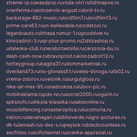
xtreme-rp.ru
wasdpvp.ru
voda-otri.ru
tishinapve.ru
orenferma.ru
avtoservis-avgust.ru
lord-tv.ru
backstage-682-music.ru
lordfilm7.ru
lordfilm13.ru
prime-cars63.ru
un-believable.ru
codetool.ru
legardoauto.ru
lithasa.ru
muz-1.ru
gooddver.ru
kinozadrot-3.ru
qr-plus-promo.ru
2shizashop.ru
udalenka-club.ru
nerabotaetsite.ru
carszona-bu.ru
dash-cash-now.ru
bravoprod.ru
kinozadrot13.ru
hotteygroup.ru
bagira31.ru
dommarketnsk.ru
dveriland73.ru
nis-glonass51.ru
veles-doroga.ru
tb02.ru
vrema-zdorov.ru
velonik.ru
surgutgloss.ru
nike-air-max-95.ru
nadookna.ru
lubov-pic.ru
mobilreklama.ru
pds-nn.ru
socrat2000.ru
vgurin.ru
spksochi.ru
shkola-klassika.ru
sabeonline.ru
mosoblfencing.ru
masteroptica.ru
lucomoria.ru
iration.ru
devanagari.ru
biblioverde.ru
igro-pictures.ru
dk-tulamash.ru
s-dez-s.ru
peysok.ru
blackcountess.ru
asoftdoc.ru
scifichannel.ru
ocenka-appraisal.ru