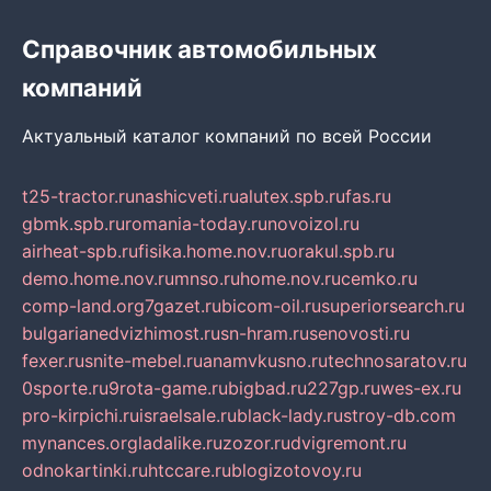
Справочник автомобильных
компаний
Актуальный каталог компаний по всей России
t25-tractor.ru
nashicveti.ru
alutex.spb.ru
fas.ru
gbmk.spb.ru
romania-today.ru
novoizol.ru
airheat-spb.ru
fisika.home.nov.ru
orakul.spb.ru
demo.home.nov.ru
mnso.ru
home.nov.ru
cemko.ru
comp-land.org
7gazet.ru
bicom-oil.ru
superiorsearch.ru
bulgarianedvizhimost.ru
sn-hram.ru
senovosti.ru
fexer.ru
snite-mebel.ru
anamvkusno.ru
technosaratov.ru
0sporte.ru
9rota-game.ru
bigbad.ru
227gp.ru
wes-ex.ru
pro-kirpichi.ru
israelsale.ru
black-lady.ru
stroy-db.com
mynances.org
ladalike.ru
zozor.ru
dvigremont.ru
odnokartinki.ru
htccare.ru
blogizotovoy.ru