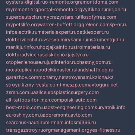
oysters-digital.ru
o-remonte.org
remontdoma.com
myremont.org
portal-remonta.org
vyitikho.ru
mirjon.ru
superdeutsch.ru
mycrazystars.ru
filosofyfree.com
mypetslife.org
warren-buffett.org
greleon.com
sp-or.ru
infoelectrik.ru
materialexpert.ru
detkiexpert.ru
doktorvilechit.ru
vsesvoimirykami.ru
instrumentgid.ru
manikjurinfo.ru
hozjajkainfo.ru
stroimaterials.ru
doktoradvice.ru
selskoehozjajstvo.ru
otopleniehouse.ru
justinterior.ru
chastnyjdom.ru
mojateplica.ru
podelkimaster.ru
landshaftblog.ru
garazhov.com
monamy.net
stroysnami.kz
lcna.kz
stroyu.kz
my-vesta.com
timeszp.com
avtoguru.net
zsmh.com.ua
allcelebsplasticsurgery.com
all-tattoos-for-men.com
poisk-auto.com
best-radio.com.ua
ost-engineering.com
kuryatnik.info
euroshiny.com.ua
poremontuavto.com
searchus-nauti.ru
mirmam.info
smi366.ru
transgazstroy.ru
orgmanagement.org
yes-fitness.ru