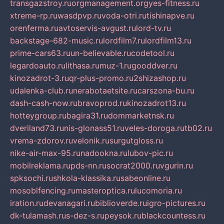
transgazstroy.ru
orgmanagement.org
yes-fitness.ru
xtreme-rp.ru
wasdpvp.ru
voda-otri.ru
tishinapve.ru
orenferma.ru
avtoservis-avgust.ru
lord-tv.ru
backstage-682-music.ru
lordfilm7.ru
lordfilm13.ru
prime-cars63.ru
un-believable.ru
codetool.ru
legardoauto.ru
lithasa.ru
muz-1.ru
gooddver.ru
kinozadrot-3.ru
qr-plus-promo.ru
2shizashop.ru
udalenka-club.ru
nerabotaetsite.ru
carszona-bu.ru
dash-cash-now.ru
bravoprod.ru
kinozadrot13.ru
hotteygroup.ru
bagira31.ru
dommarketnsk.ru
dveriland73.ru
nis-glonass51.ru
veles-doroga.ru
tb02.ru
vrema-zdorov.ru
velonik.ru
surgutgloss.ru
nike-air-max-95.ru
nadookna.ru
lubov-pic.ru
mobilreklama.ru
pds-nn.ru
socrat2000.ru
vgurin.ru
spksochi.ru
shkola-klassika.ru
sabeonline.ru
mosoblfencing.ru
masteroptica.ru
lucomoria.ru
iration.ru
devanagari.ru
biblioverde.ru
igro-pictures.ru
dk-tulamash.ru
s-dez-s.ru
peysok.ru
blackcountess.ru