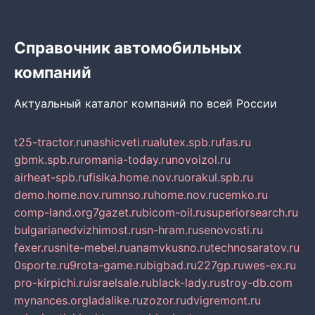
Справочник автомобильных
компаний
Актуальный каталог компаний по всей России
t25-tractor.ru
nashicveti.ru
alutex.spb.ru
fas.ru
gbmk.spb.ru
romania-today.ru
novoizol.ru
airheat-spb.ru
fisika.home.nov.ru
orakul.spb.ru
demo.home.nov.ru
mnso.ru
home.nov.ru
cemko.ru
comp-land.org
7gazet.ru
bicom-oil.ru
superiorsearch.ru
bulgarianedvizhimost.ru
sn-hram.ru
senovosti.ru
fexer.ru
snite-mebel.ru
anamvkusno.ru
technosaratov.ru
0sporte.ru
9rota-game.ru
bigbad.ru
227gp.ru
wes-ex.ru
pro-kirpichi.ru
israelsale.ru
black-lady.ru
stroy-db.com
mynances.org
ladalike.ru
zozor.ru
dvigremont.ru