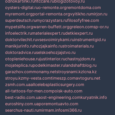
odnokartinki.ru
htccare.ru
blogizotovoy.ru
oysters-digital.ru
o-remonte.org
remontdoma.com
myremont.org
portal-remonta.org
vyitikho.ru
mirjon.ru
superdeutsch.ru
mycrazystars.ru
filosofyfree.com
mypetslife.org
warren-buffett.org
greleon.com
sp-or.ru
infoelectrik.ru
materialexpert.ru
detkiexpert.ru
doktorvilechit.ru
vsesvoimirykami.ru
instrumentgid.ru
manikjurinfo.ru
hozjajkainfo.ru
stroimaterials.ru
doktoradvice.ru
selskoehozjajstvo.ru
otopleniehouse.ru
justinterior.ru
chastnyjdom.ru
mojateplica.ru
podelkimaster.ru
landshaftblog.ru
garazhov.com
monamy.net
stroysnami.kz
lcna.kz
stroyu.kz
my-vesta.com
timeszp.com
avtoguru.net
zsmh.com.ua
allcelebsplasticsurgery.com
all-tattoos-for-men.com
poisk-auto.com
best-radio.com.ua
ost-engineering.com
kuryatnik.info
euroshiny.com.ua
poremontuavto.com
searchus-nauti.ru
mirmam.info
smi366.ru