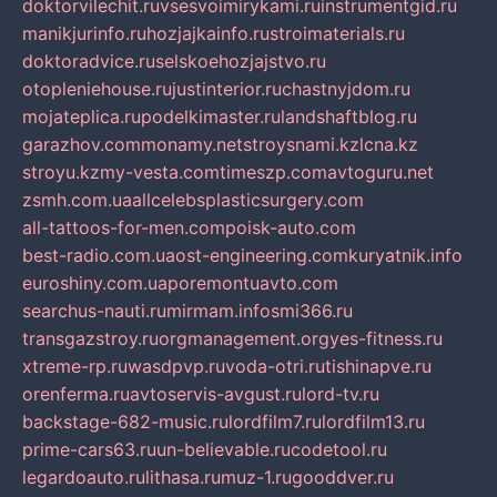
doktorvilechit.ru
vsesvoimirykami.ru
instrumentgid.ru
manikjurinfo.ru
hozjajkainfo.ru
stroimaterials.ru
doktoradvice.ru
selskoehozjajstvo.ru
otopleniehouse.ru
justinterior.ru
chastnyjdom.ru
mojateplica.ru
podelkimaster.ru
landshaftblog.ru
garazhov.com
monamy.net
stroysnami.kz
lcna.kz
stroyu.kz
my-vesta.com
timeszp.com
avtoguru.net
zsmh.com.ua
allcelebsplasticsurgery.com
all-tattoos-for-men.com
poisk-auto.com
best-radio.com.ua
ost-engineering.com
kuryatnik.info
euroshiny.com.ua
poremontuavto.com
searchus-nauti.ru
mirmam.info
smi366.ru
transgazstroy.ru
orgmanagement.org
yes-fitness.ru
xtreme-rp.ru
wasdpvp.ru
voda-otri.ru
tishinapve.ru
orenferma.ru
avtoservis-avgust.ru
lord-tv.ru
backstage-682-music.ru
lordfilm7.ru
lordfilm13.ru
prime-cars63.ru
un-believable.ru
codetool.ru
legardoauto.ru
lithasa.ru
muz-1.ru
gooddver.ru