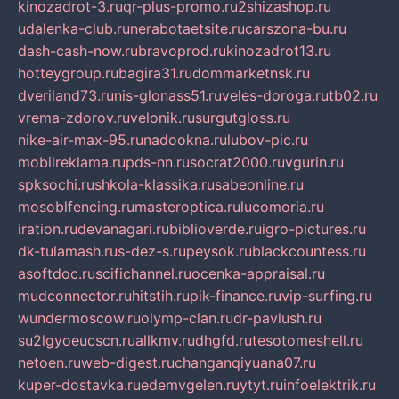
kinozadrot-3.ru
qr-plus-promo.ru
2shizashop.ru
udalenka-club.ru
nerabotaetsite.ru
carszona-bu.ru
dash-cash-now.ru
bravoprod.ru
kinozadrot13.ru
hotteygroup.ru
bagira31.ru
dommarketnsk.ru
dveriland73.ru
nis-glonass51.ru
veles-doroga.ru
tb02.ru
vrema-zdorov.ru
velonik.ru
surgutgloss.ru
nike-air-max-95.ru
nadookna.ru
lubov-pic.ru
mobilreklama.ru
pds-nn.ru
socrat2000.ru
vgurin.ru
spksochi.ru
shkola-klassika.ru
sabeonline.ru
mosoblfencing.ru
masteroptica.ru
lucomoria.ru
iration.ru
devanagari.ru
biblioverde.ru
igro-pictures.ru
dk-tulamash.ru
s-dez-s.ru
peysok.ru
blackcountess.ru
asoftdoc.ru
scifichannel.ru
ocenka-appraisal.ru
mudconnector.ru
hitstih.ru
pik-finance.ru
vip-surfing.ru
wundermoscow.ru
olymp-clan.ru
dr-pavlush.ru
su2lgyoeucscn.ru
allkmv.ru
dhgfd.ru
tesotomeshell.ru
netoen.ru
web-digest.ru
changanqiyuana07.ru
kuper-dostavka.ru
edemvgelen.ru
ytyt.ru
infoelektrik.ru