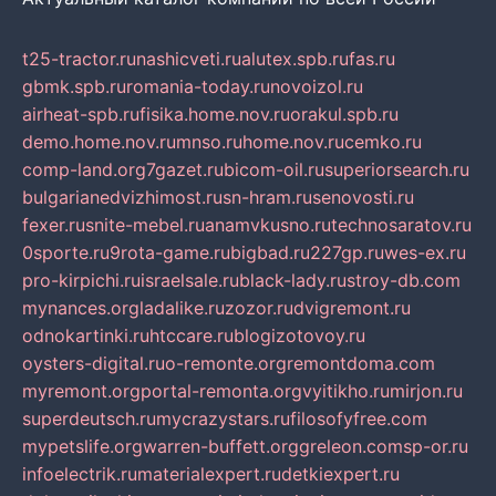
t25-tractor.ru
nashicveti.ru
alutex.spb.ru
fas.ru
gbmk.spb.ru
romania-today.ru
novoizol.ru
airheat-spb.ru
fisika.home.nov.ru
orakul.spb.ru
demo.home.nov.ru
mnso.ru
home.nov.ru
cemko.ru
comp-land.org
7gazet.ru
bicom-oil.ru
superiorsearch.ru
bulgarianedvizhimost.ru
sn-hram.ru
senovosti.ru
fexer.ru
snite-mebel.ru
anamvkusno.ru
technosaratov.ru
0sporte.ru
9rota-game.ru
bigbad.ru
227gp.ru
wes-ex.ru
pro-kirpichi.ru
israelsale.ru
black-lady.ru
stroy-db.com
mynances.org
ladalike.ru
zozor.ru
dvigremont.ru
odnokartinki.ru
htccare.ru
blogizotovoy.ru
oysters-digital.ru
o-remonte.org
remontdoma.com
myremont.org
portal-remonta.org
vyitikho.ru
mirjon.ru
superdeutsch.ru
mycrazystars.ru
filosofyfree.com
mypetslife.org
warren-buffett.org
greleon.com
sp-or.ru
infoelectrik.ru
materialexpert.ru
detkiexpert.ru