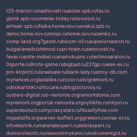
t25-tractor.ru
nashicveti.ru
alutex.spb.ru
fas.ru
gbmk.spb.ru
romania-today.ru
novoizol.ru
airheat-spb.ru
fisika.home.nov.ru
orakul.spb.ru
demo.home.nov.ru
mnso.ru
home.nov.ru
cemko.ru
comp-land.org
7gazet.ru
bicom-oil.ru
superiorsearch.ru
bulgarianedvizhimost.ru
sn-hram.ru
senovosti.ru
fexer.ru
snite-mebel.ru
anamvkusno.ru
technosaratov.ru
0sporte.ru
9rota-game.ru
bigbad.ru
227gp.ru
wes-ex.ru
pro-kirpichi.ru
israelsale.ru
black-lady.ru
stroy-db.com
mynances.org
ladalike.ru
zozor.ru
dvigremont.ru
odnokartinki.ru
htccare.ru
blogizotovoy.ru
oysters-digital.ru
o-remonte.org
remontdoma.com
myremont.org
portal-remonta.org
vyitikho.ru
mirjon.ru
superdeutsch.ru
mycrazystars.ru
filosofyfree.com
mypetslife.org
warren-buffett.org
greleon.com
sp-or.ru
infoelectrik.ru
materialexpert.ru
detkiexpert.ru
doktorvilechit.ru
vsesvoimirykami.ru
instrumentgid.ru