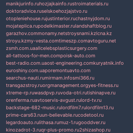
manikjurinfo.ru
hozjajkainfo.ru
stroimaterials.ru
doktoradvice.ru
selskoehozjajstvo.ru
otopleniehouse.ru
justinterior.ru
chastnyjdom.ru
mojateplica.ru
podelkimaster.ru
landshaftblog.ru
garazhov.com
monamy.net
stroysnami.kz
lcna.kz
stroyu.kz
my-vesta.com
timeszp.com
avtoguru.net
zsmh.com.ua
allcelebsplasticsurgery.com
all-tattoos-for-men.com
poisk-auto.com
best-radio.com.ua
ost-engineering.com
kuryatnik.info
euroshiny.com.ua
poremontuavto.com
searchus-nauti.ru
mirmam.info
smi366.ru
transgazstroy.ru
orgmanagement.org
yes-fitness.ru
xtreme-rp.ru
wasdpvp.ru
voda-otri.ru
tishinapve.ru
orenferma.ru
avtoservis-avgust.ru
lord-tv.ru
backstage-682-music.ru
lordfilm7.ru
lordfilm13.ru
prime-cars63.ru
un-believable.ru
codetool.ru
legardoauto.ru
lithasa.ru
muz-1.ru
gooddver.ru
kinozadrot-3.ru
qr-plus-promo.ru
2shizashop.ru