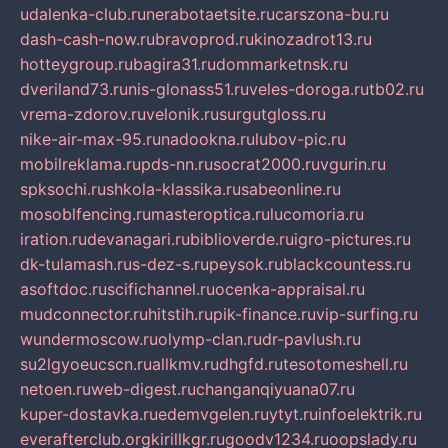
udalenka-club.ru
nerabotaetsite.ru
carszona-bu.ru
dash-cash-now.ru
bravoprod.ru
kinozadrot13.ru
hotteygroup.ru
bagira31.ru
dommarketnsk.ru
dveriland73.ru
nis-glonass51.ru
veles-doroga.ru
tb02.ru
vrema-zdorov.ru
velonik.ru
surgutgloss.ru
nike-air-max-95.ru
nadookna.ru
lubov-pic.ru
mobilreklama.ru
pds-nn.ru
socrat2000.ru
vgurin.ru
spksochi.ru
shkola-klassika.ru
sabeonline.ru
mosoblfencing.ru
masteroptica.ru
lucomoria.ru
iration.ru
devanagari.ru
biblioverde.ru
igro-pictures.ru
dk-tulamash.ru
s-dez-s.ru
peysok.ru
blackcountess.ru
asoftdoc.ru
scifichannel.ru
ocenka-appraisal.ru
mudconnector.ru
hitstih.ru
pik-finance.ru
vip-surfing.ru
wundermoscow.ru
olymp-clan.ru
dr-pavlush.ru
su2lgyoeucscn.ru
allkmv.ru
dhgfd.ru
tesotomeshell.ru
netoen.ru
web-digest.ru
changanqiyuana07.ru
kuper-dostavka.ru
edemvgelen.ru
ytyt.ru
infoelektrik.ru
everafterclub.org
kirillkgr.ru
goodv1234.ru
oopslady.ru