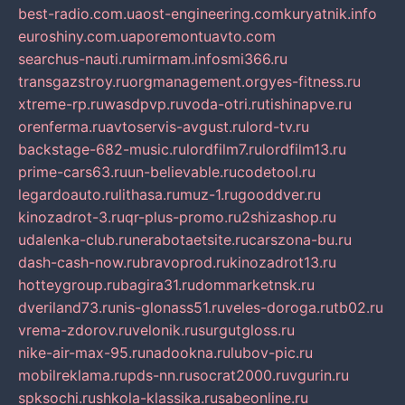
best-radio.com.ua
ost-engineering.com
kuryatnik.info
euroshiny.com.ua
poremontuavto.com
searchus-nauti.ru
mirmam.info
smi366.ru
transgazstroy.ru
orgmanagement.org
yes-fitness.ru
xtreme-rp.ru
wasdpvp.ru
voda-otri.ru
tishinapve.ru
orenferma.ru
avtoservis-avgust.ru
lord-tv.ru
backstage-682-music.ru
lordfilm7.ru
lordfilm13.ru
prime-cars63.ru
un-believable.ru
codetool.ru
legardoauto.ru
lithasa.ru
muz-1.ru
gooddver.ru
kinozadrot-3.ru
qr-plus-promo.ru
2shizashop.ru
udalenka-club.ru
nerabotaetsite.ru
carszona-bu.ru
dash-cash-now.ru
bravoprod.ru
kinozadrot13.ru
hotteygroup.ru
bagira31.ru
dommarketnsk.ru
dveriland73.ru
nis-glonass51.ru
veles-doroga.ru
tb02.ru
vrema-zdorov.ru
velonik.ru
surgutgloss.ru
nike-air-max-95.ru
nadookna.ru
lubov-pic.ru
mobilreklama.ru
pds-nn.ru
socrat2000.ru
vgurin.ru
spksochi.ru
shkola-klassika.ru
sabeonline.ru