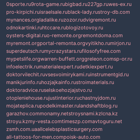
0sporte.ru
9rota-game.ru
bigbad.ru
227gp.ru
wes-ex.ru
pro-kirpichi.ru
israelsale.ru
black-lady.ru
stroy-db.com
mynances.org
ladalike.ru
zozor.ru
dvigremont.ru
odnokartinki.ru
htccare.ru
blogizotovoy.ru
oysters-digital.ru
o-remonte.org
remontdoma.com
myremont.org
portal-remonta.org
vyitikho.ru
mirjon.ru
superdeutsch.ru
mycrazystars.ru
filosofyfree.com
mypetslife.org
warren-buffett.org
greleon.com
sp-or.ru
infoelectrik.ru
materialexpert.ru
detkiexpert.ru
doktorvilechit.ru
vsesvoimirykami.ru
instrumentgid.ru
manikjurinfo.ru
hozjajkainfo.ru
stroimaterials.ru
doktoradvice.ru
selskoehozjajstvo.ru
otopleniehouse.ru
justinterior.ru
chastnyjdom.ru
mojateplica.ru
podelkimaster.ru
landshaftblog.ru
garazhov.com
monamy.net
stroysnami.kz
lcna.kz
stroyu.kz
my-vesta.com
timeszp.com
avtoguru.net
zsmh.com.ua
allcelebsplasticsurgery.com
all-tattoos-for-men.com
poisk-auto.com