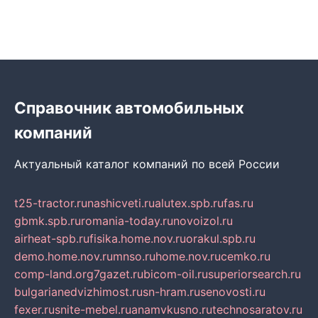
Справочник автомобильных
компаний
Актуальный каталог компаний по всей России
t25-tractor.ru
nashicveti.ru
alutex.spb.ru
fas.ru
gbmk.spb.ru
romania-today.ru
novoizol.ru
airheat-spb.ru
fisika.home.nov.ru
orakul.spb.ru
demo.home.nov.ru
mnso.ru
home.nov.ru
cemko.ru
comp-land.org
7gazet.ru
bicom-oil.ru
superiorsearch.ru
bulgarianedvizhimost.ru
sn-hram.ru
senovosti.ru
fexer.ru
snite-mebel.ru
anamvkusno.ru
technosaratov.ru