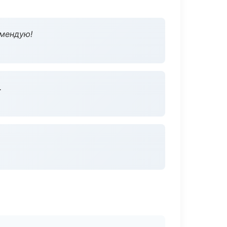
омендую!
.