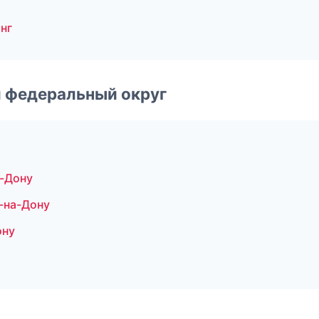
нг
 федеральный округ
а-Дону
-на-Дону
ону