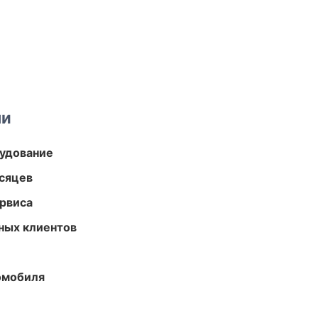
ми
удование
есяцев
рвиса
ных клиентов
омобиля