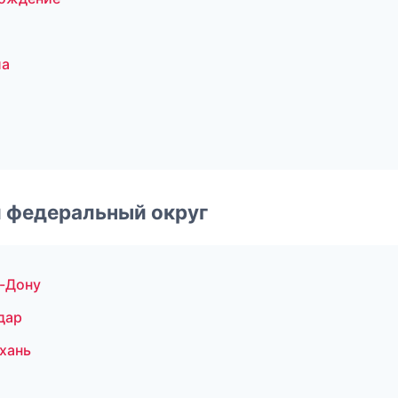
ла
 федеральный округ
а-Дону
дар
хань