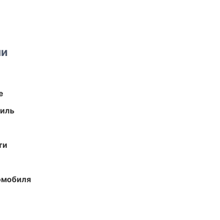
ми
е
иль
ти
омобиля