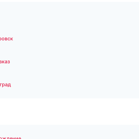
ровск
вказ
град
хождение