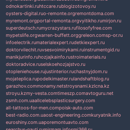
odnokartinki.ru
htccare.ru
blogizotovoy.ru
oysters-digital.ru
o-remonte.org
remontdoma.com
myremont.org
portal-remonta.org
vyitikho.ru
mirjon.ru
superdeutsch.ru
mycrazystars.ru
filosofyfree.com
mypetslife.org
warren-buffett.org
greleon.com
sp-or.ru
infoelectrik.ru
materialexpert.ru
detkiexpert.ru
doktorvilechit.ru
vsesvoimirykami.ru
instrumentgid.ru
manikjurinfo.ru
hozjajkainfo.ru
stroimaterials.ru
doktoradvice.ru
selskoehozjajstvo.ru
otopleniehouse.ru
justinterior.ru
chastnyjdom.ru
mojateplica.ru
podelkimaster.ru
landshaftblog.ru
garazhov.com
monamy.net
stroysnami.kz
lcna.kz
stroyu.kz
my-vesta.com
timeszp.com
avtoguru.net
zsmh.com.ua
allcelebsplasticsurgery.com
all-tattoos-for-men.com
poisk-auto.com
best-radio.com.ua
ost-engineering.com
kuryatnik.info
euroshiny.com.ua
poremontuavto.com
searchus-nauti.ru
mirmam.info
smi366.ru