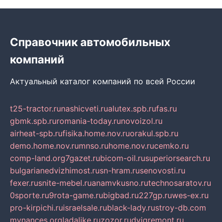
Справочник автомобильных
компаний
Актуальный каталог компаний по всей России
t25-tractor.ru
nashicveti.ru
alutex.spb.ru
fas.ru
gbmk.spb.ru
romania-today.ru
novoizol.ru
airheat-spb.ru
fisika.home.nov.ru
orakul.spb.ru
demo.home.nov.ru
mnso.ru
home.nov.ru
cemko.ru
comp-land.org
7gazet.ru
bicom-oil.ru
superiorsearch.ru
bulgarianedvizhimost.ru
sn-hram.ru
senovosti.ru
fexer.ru
snite-mebel.ru
anamvkusno.ru
technosaratov.ru
0sporte.ru
9rota-game.ru
bigbad.ru
227gp.ru
wes-ex.ru
pro-kirpichi.ru
israelsale.ru
black-lady.ru
stroy-db.com
mynances.org
ladalike.ru
zozor.ru
dvigremont.ru