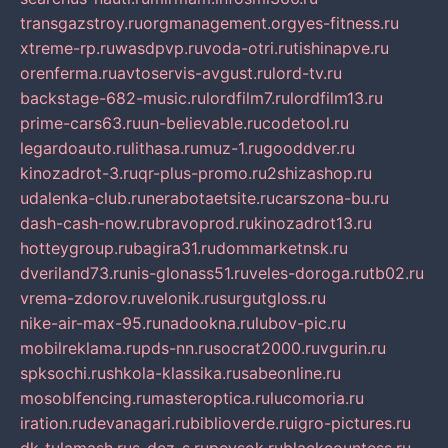
transgazstroy.ru
orgmanagement.org
yes-fitness.ru
xtreme-rp.ru
wasdpvp.ru
voda-otri.ru
tishinapve.ru
orenferma.ru
avtoservis-avgust.ru
lord-tv.ru
backstage-682-music.ru
lordfilm7.ru
lordfilm13.ru
prime-cars63.ru
un-believable.ru
codetool.ru
legardoauto.ru
lithasa.ru
muz-1.ru
gooddver.ru
kinozadrot-3.ru
qr-plus-promo.ru
2shizashop.ru
udalenka-club.ru
nerabotaetsite.ru
carszona-bu.ru
dash-cash-now.ru
bravoprod.ru
kinozadrot13.ru
hotteygroup.ru
bagira31.ru
dommarketnsk.ru
dveriland73.ru
nis-glonass51.ru
veles-doroga.ru
tb02.ru
vrema-zdorov.ru
velonik.ru
surgutgloss.ru
nike-air-max-95.ru
nadookna.ru
lubov-pic.ru
mobilreklama.ru
pds-nn.ru
socrat2000.ru
vgurin.ru
spksochi.ru
shkola-klassika.ru
sabeonline.ru
mosoblfencing.ru
masteroptica.ru
lucomoria.ru
iration.ru
devanagari.ru
biblioverde.ru
igro-pictures.ru