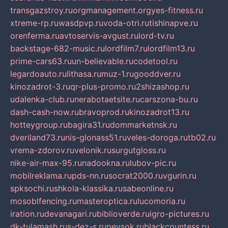
transgazstroy.ru
orgmanagement.org
yes-fitness.ru
xtreme-rp.ru
wasdpvp.ru
voda-otri.ru
tishinapve.ru
orenferma.ru
avtoservis-avgust.ru
lord-tv.ru
backstage-682-music.ru
lordfilm7.ru
lordfilm13.ru
prime-cars63.ru
un-believable.ru
codetool.ru
legardoauto.ru
lithasa.ru
muz-1.ru
gooddver.ru
kinozadrot-3.ru
qr-plus-promo.ru
2shizashop.ru
udalenka-club.ru
nerabotaetsite.ru
carszona-bu.ru
dash-cash-now.ru
bravoprod.ru
kinozadrot13.ru
hotteygroup.ru
bagira31.ru
dommarketnsk.ru
dveriland73.ru
nis-glonass51.ru
veles-doroga.ru
tb02.ru
vrema-zdorov.ru
velonik.ru
surgutgloss.ru
nike-air-max-95.ru
nadookna.ru
lubov-pic.ru
mobilreklama.ru
pds-nn.ru
socrat2000.ru
vgurin.ru
spksochi.ru
shkola-klassika.ru
sabeonline.ru
mosoblfencing.ru
masteroptica.ru
lucomoria.ru
iration.ru
devanagari.ru
biblioverde.ru
igro-pictures.ru
dk-tulamash.ru
s-dez-s.ru
peysok.ru
blackcountess.ru