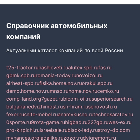
Справочник автомобильных
компаний
Актуальный каталог компаний по всей России
t25-tractor.ru
nashicveti.ru
alutex.spb.ru
fas.ru
gbmk.spb.ru
romania-today.ru
novoizol.ru
airheat-spb.ru
fisika.home.nov.ru
orakul.spb.ru
demo.home.nov.ru
mnso.ru
home.nov.ru
cemko.ru
comp-land.org
7gazet.ru
bicom-oil.ru
superiorsearch.ru
bulgarianedvizhimost.ru
sn-hram.ru
senovosti.ru
fexer.ru
snite-mebel.ru
anamvkusno.ru
technosaratov.ru
0sporte.ru
9rota-game.ru
bigbad.ru
227gp.ru
wes-ex.ru
pro-kirpichi.ru
israelsale.ru
black-lady.ru
stroy-db.com
mynances.org
ladalike.ru
zozor.ru
dvigremont.ru