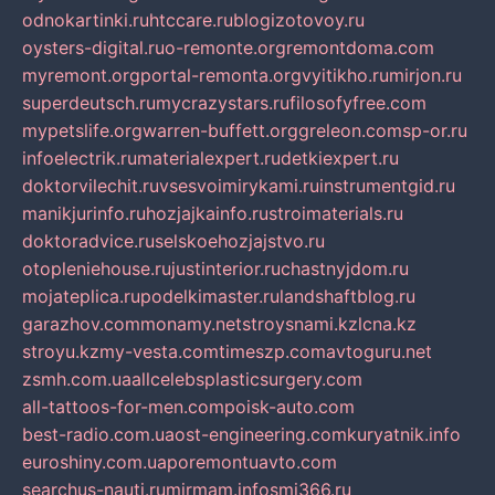
odnokartinki.ru
htccare.ru
blogizotovoy.ru
oysters-digital.ru
o-remonte.org
remontdoma.com
myremont.org
portal-remonta.org
vyitikho.ru
mirjon.ru
superdeutsch.ru
mycrazystars.ru
filosofyfree.com
mypetslife.org
warren-buffett.org
greleon.com
sp-or.ru
infoelectrik.ru
materialexpert.ru
detkiexpert.ru
doktorvilechit.ru
vsesvoimirykami.ru
instrumentgid.ru
manikjurinfo.ru
hozjajkainfo.ru
stroimaterials.ru
doktoradvice.ru
selskoehozjajstvo.ru
otopleniehouse.ru
justinterior.ru
chastnyjdom.ru
mojateplica.ru
podelkimaster.ru
landshaftblog.ru
garazhov.com
monamy.net
stroysnami.kz
lcna.kz
stroyu.kz
my-vesta.com
timeszp.com
avtoguru.net
zsmh.com.ua
allcelebsplasticsurgery.com
all-tattoos-for-men.com
poisk-auto.com
best-radio.com.ua
ost-engineering.com
kuryatnik.info
euroshiny.com.ua
poremontuavto.com
searchus-nauti.ru
mirmam.info
smi366.ru