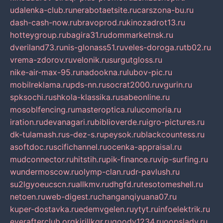
udalenka-club.ru
nerabotaetsite.ru
carszona-bu.ru
dash-cash-now.ru
bravoprod.ru
kinozadrot13.ru
hotteygroup.ru
bagira31.ru
dommarketnsk.ru
dveriland73.ru
nis-glonass51.ru
veles-doroga.ru
tb02.ru
vrema-zdorov.ru
velonik.ru
surgutgloss.ru
nike-air-max-95.ru
nadookna.ru
lubov-pic.ru
mobilreklama.ru
pds-nn.ru
socrat2000.ru
vgurin.ru
spksochi.ru
shkola-klassika.ru
sabeonline.ru
mosoblfencing.ru
masteroptica.ru
lucomoria.ru
iration.ru
devanagari.ru
biblioverde.ru
igro-pictures.ru
dk-tulamash.ru
s-dez-s.ru
peysok.ru
blackcountess.ru
asoftdoc.ru
scifichannel.ru
ocenka-appraisal.ru
mudconnector.ru
hitstih.ru
pik-finance.ru
vip-surfing.ru
wundermoscow.ru
olymp-clan.ru
dr-pavlush.ru
su2lgyoeucscn.ru
allkmv.ru
dhgfd.ru
tesotomeshell.ru
netoen.ru
web-digest.ru
changanqiyuana07.ru
kuper-dostavka.ru
edemvgelen.ru
ytyt.ru
infoelektrik.ru
everafterclub.org
kirillkgr.ru
goodv1234.ru
oopslady.ru