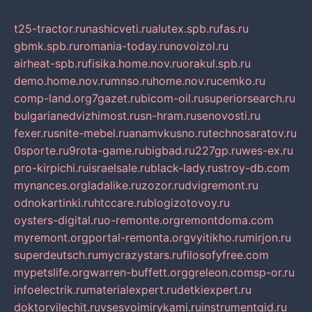
t25-tractor.ru
nashicveti.ru
alutex.spb.ru
fas.ru
gbmk.spb.ru
romania-today.ru
novoizol.ru
airheat-spb.ru
fisika.home.nov.ru
orakul.spb.ru
demo.home.nov.ru
mnso.ru
home.nov.ru
cemko.ru
comp-land.org
7gazet.ru
bicom-oil.ru
superiorsearch.ru
bulgarianedvizhimost.ru
sn-hram.ru
senovosti.ru
fexer.ru
snite-mebel.ru
anamvkusno.ru
technosaratov.ru
0sporte.ru
9rota-game.ru
bigbad.ru
227gp.ru
wes-ex.ru
pro-kirpichi.ru
israelsale.ru
black-lady.ru
stroy-db.com
mynances.org
ladalike.ru
zozor.ru
dvigremont.ru
odnokartinki.ru
htccare.ru
blogizotovoy.ru
oysters-digital.ru
o-remonte.org
remontdoma.com
myremont.org
portal-remonta.org
vyitikho.ru
mirjon.ru
superdeutsch.ru
mycrazystars.ru
filosofyfree.com
mypetslife.org
warren-buffett.org
greleon.com
sp-or.ru
infoelectrik.ru
materialexpert.ru
detkiexpert.ru
doktorvilechit.ru
vsesvoimirykami.ru
instrumentgid.ru