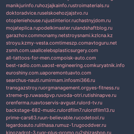
manikjurinfo.ru
hozjajkainfo.ru
stroimaterials.ru
doktoradvice.ru
selskoehozjajstvo.ru
otopleniehouse.ru
justinterior.ru
chastnyjdom.ru
mojateplica.ru
podelkimaster.ru
landshaftblog.ru
garazhov.com
monamy.net
stroysnami.kz
lcna.kz
stroyu.kz
my-vesta.com
timeszp.com
avtoguru.net
zsmh.com.ua
allcelebsplasticsurgery.com
all-tattoos-for-men.com
poisk-auto.com
best-radio.com.ua
ost-engineering.com
kuryatnik.info
euroshiny.com.ua
poremontuavto.com
searchus-nauti.ru
mirmam.info
smi366.ru
transgazstroy.ru
orgmanagement.org
yes-fitness.ru
xtreme-rp.ru
wasdpvp.ru
voda-otri.ru
tishinapve.ru
orenferma.ru
avtoservis-avgust.ru
lord-tv.ru
backstage-682-music.ru
lordfilm7.ru
lordfilm13.ru
prime-cars63.ru
un-believable.ru
codetool.ru
legardoauto.ru
lithasa.ru
muz-1.ru
gooddver.ru
kinozadrot-3.ru
qr-plus-promo.ru
2shizashop.ru