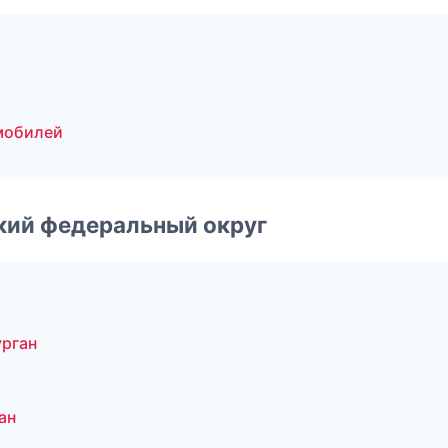
мобилей
ский федеральный округ
урган
ан