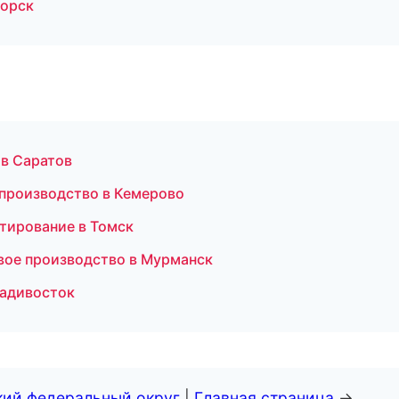
горск
 в Саратов
 производство в Кемерово
тирование в Томск
вое производство в Мурманск
ладивосток
кий федеральный округ
|
Главная страница
→