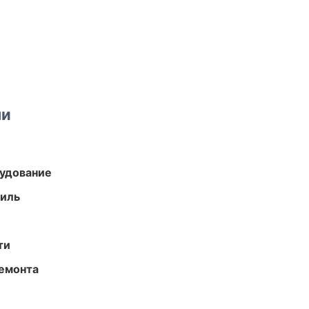
ми
удование
иль
ти
ремонта