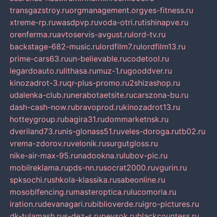
transgazstroy.ru
orgmanagement.org
yes-fitness.ru
xtreme-rp.ru
wasdpvp.ru
voda-otri.ru
tishinapve.ru
orenferma.ru
avtoservis-avgust.ru
lord-tv.ru
backstage-682-music.ru
lordfilm7.ru
lordfilm13.ru
prime-cars63.ru
un-believable.ru
codetool.ru
legardoauto.ru
lithasa.ru
muz-1.ru
gooddver.ru
kinozadrot-3.ru
qr-plus-promo.ru
2shizashop.ru
udalenka-club.ru
nerabotaetsite.ru
carszona-bu.ru
dash-cash-now.ru
bravoprod.ru
kinozadrot13.ru
hotteygroup.ru
bagira31.ru
dommarketnsk.ru
dveriland73.ru
nis-glonass51.ru
veles-doroga.ru
tb02.ru
vrema-zdorov.ru
velonik.ru
surgutgloss.ru
nike-air-max-95.ru
nadookna.ru
lubov-pic.ru
mobilreklama.ru
pds-nn.ru
socrat2000.ru
vgurin.ru
spksochi.ru
shkola-klassika.ru
sabeonline.ru
mosoblfencing.ru
masteroptica.ru
lucomoria.ru
iration.ru
devanagari.ru
biblioverde.ru
igro-pictures.ru
dk-tulamash.ru
s-dez-s.ru
peysok.ru
blackcountess.ru