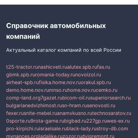
Справочник автомобильных
компаний
Актуальный каталог компаний по всей России
t25-tractor.ru
nashicveti.ru
alutex.spb.ru
fas.ru
gbmk.spb.ru
romania-today.ru
novoizol.ru
airheat-spb.ru
fisika.home.nov.ru
orakul.spb.ru
demo.home.nov.ru
mnso.ru
home.nov.ru
cemko.ru
comp-land.org
7gazet.ru
bicom-oil.ru
superiorsearch.ru
bulgarianedvizhimost.ru
sn-hram.ru
senovosti.ru
fexer.ru
snite-mebel.ru
anamvkusno.ru
technosaratov.ru
0sporte.ru
9rota-game.ru
bigbad.ru
227gp.ru
wes-ex.ru
pro-kirpichi.ru
israelsale.ru
black-lady.ru
stroy-db.com
mynances.org
ladalike.ru
zozor.ru
dvigremont.ru