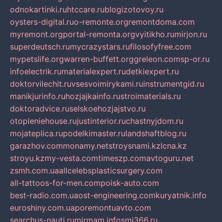
odnokartinki.ru
htccare.ru
blogizotovoy.ru
oysters-digital.ru
o-remonte.org
remontdoma.com
myremont.org
portal-remonta.org
vyitikho.ru
mirjon.ru
superdeutsch.ru
mycrazystars.ru
filosofyfree.com
mypetslife.org
warren-buffett.org
greleon.com
sp-or.ru
infoelectrik.ru
materialexpert.ru
detkiexpert.ru
doktorvilechit.ru
vsesvoimirykami.ru
instrumentgid.ru
manikjurinfo.ru
hozjajkainfo.ru
stroimaterials.ru
doktoradvice.ru
selskoehozjajstvo.ru
otopleniehouse.ru
justinterior.ru
chastnyjdom.ru
mojateplica.ru
podelkimaster.ru
landshaftblog.ru
garazhov.com
monamy.net
stroysnami.kz
lcna.kz
stroyu.kz
my-vesta.com
timeszp.com
avtoguru.net
zsmh.com.ua
allcelebsplasticsurgery.com
all-tattoos-for-men.com
poisk-auto.com
best-radio.com.ua
ost-engineering.com
kuryatnik.info
euroshiny.com.ua
poremontuavto.com
searchus-nauti.ru
mirmam.info
smi366.ru