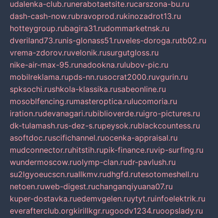
udalenka-club.ru
nerabotaetsite.ru
carszona-bu.ru
dash-cash-now.ru
bravoprod.ru
kinozadrot13.ru
hotteygroup.ru
bagira31.ru
dommarketnsk.ru
dveriland73.ru
nis-glonass51.ru
veles-doroga.ru
tb02.ru
vrema-zdorov.ru
velonik.ru
surgutgloss.ru
nike-air-max-95.ru
nadookna.ru
lubov-pic.ru
mobilreklama.ru
pds-nn.ru
socrat2000.ru
vgurin.ru
spksochi.ru
shkola-klassika.ru
sabeonline.ru
mosoblfencing.ru
masteroptica.ru
lucomoria.ru
iration.ru
devanagari.ru
biblioverde.ru
igro-pictures.ru
dk-tulamash.ru
s-dez-s.ru
peysok.ru
blackcountess.ru
asoftdoc.ru
scifichannel.ru
ocenka-appraisal.ru
mudconnector.ru
hitstih.ru
pik-finance.ru
vip-surfing.ru
wundermoscow.ru
olymp-clan.ru
dr-pavlush.ru
su2lgyoeucscn.ru
allkmv.ru
dhgfd.ru
tesotomeshell.ru
netoen.ru
web-digest.ru
changanqiyuana07.ru
kuper-dostavka.ru
edemvgelen.ru
ytyt.ru
infoelektrik.ru
everafterclub.org
kirillkgr.ru
goodv1234.ru
oopslady.ru