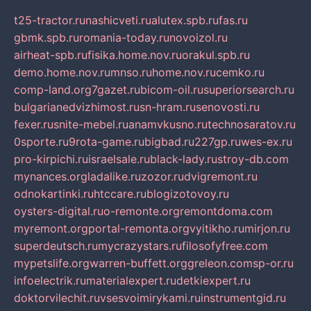
t25-tractor.ru
nashicveti.ru
alutex.spb.ru
fas.ru
gbmk.spb.ru
romania-today.ru
novoizol.ru
airheat-spb.ru
fisika.home.nov.ru
orakul.spb.ru
demo.home.nov.ru
mnso.ru
home.nov.ru
cemko.ru
comp-land.org
7gazet.ru
bicom-oil.ru
superiorsearch.ru
bulgarianedvizhimost.ru
sn-hram.ru
senovosti.ru
fexer.ru
snite-mebel.ru
anamvkusno.ru
technosaratov.ru
0sporte.ru
9rota-game.ru
bigbad.ru
227gp.ru
wes-ex.ru
pro-kirpichi.ru
israelsale.ru
black-lady.ru
stroy-db.com
mynances.org
ladalike.ru
zozor.ru
dvigremont.ru
odnokartinki.ru
htccare.ru
blogizotovoy.ru
oysters-digital.ru
o-remonte.org
remontdoma.com
myremont.org
portal-remonta.org
vyitikho.ru
mirjon.ru
superdeutsch.ru
mycrazystars.ru
filosofyfree.com
mypetslife.org
warren-buffett.org
greleon.com
sp-or.ru
infoelectrik.ru
materialexpert.ru
detkiexpert.ru
doktorvilechit.ru
vsesvoimirykami.ru
instrumentgid.ru