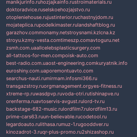
manikjurinfo.ru
hozjajkainfo.ru
stroimaterials.ru
doktoradvice.ru
selskoehozjajstvo.ru
otopleniehouse.ru
justinterior.ru
chastnyjdom.ru
mojateplica.ru
podelkimaster.ru
landshaftblog.ru
garazhov.com
monamy.net
stroysnami.kz
lcna.kz
stroyu.kz
my-vesta.com
timeszp.com
avtoguru.net
zsmh.com.ua
allcelebsplasticsurgery.com
all-tattoos-for-men.com
poisk-auto.com
best-radio.com.ua
ost-engineering.com
kuryatnik.info
euroshiny.com.ua
poremontuavto.com
searchus-nauti.ru
mirmam.info
smi366.ru
transgazstroy.ru
orgmanagement.org
yes-fitness.ru
xtreme-rp.ru
wasdpvp.ru
voda-otri.ru
tishinapve.ru
orenferma.ru
avtoservis-avgust.ru
lord-tv.ru
backstage-682-music.ru
lordfilm7.ru
lordfilm13.ru
prime-cars63.ru
un-believable.ru
codetool.ru
legardoauto.ru
lithasa.ru
muz-1.ru
gooddver.ru
kinozadrot-3.ru
qr-plus-promo.ru
2shizashop.ru