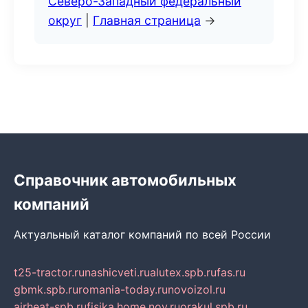
Северо-Западный федеральный
округ
|
Главная страница
→
Справочник автомобильных
компаний
Актуальный каталог компаний по всей России
t25-tractor.ru
nashicveti.ru
alutex.spb.ru
fas.ru
gbmk.spb.ru
romania-today.ru
novoizol.ru
airheat-spb.ru
fisika.home.nov.ru
orakul.spb.ru