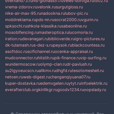
dveriland73.ru
nis-glonass51.ru
veles-doroga.ru
tb02.ru
vrema-zdorov.ru
velonik.ru
surgutgloss.ru
nike-air-max-95.ru
nadookna.ru
lubov-pic.ru
mobilreklama.ru
pds-nn.ru
socrat2000.ru
vgurin.ru
spksochi.ru
shkola-klassika.ru
sabeonline.ru
mosoblfencing.ru
masteroptica.ru
lucomoria.ru
iration.ru
devanagari.ru
biblioverde.ru
igro-pictures.ru
dk-tulamash.ru
s-dez-s.ru
peysok.ru
blackcountess.ru
asoftdoc.ru
scifichannel.ru
ocenka-appraisal.ru
mudconnector.ru
hitstih.ru
pik-finance.ru
vip-surfing.ru
wundermoscow.ru
olymp-clan.ru
dr-pavlush.ru
su2lgyoeucscn.ru
allkmv.ru
dhgfd.ru
tesotomeshell.ru
netoen.ru
web-digest.ru
changanqiyuana07.ru
kuper-dostavka.ru
edemvgelen.ru
ytyt.ru
infoelektrik.ru
everafterclub.org
kirillkgr.ru
goodv1234.ru
oopslady.ru