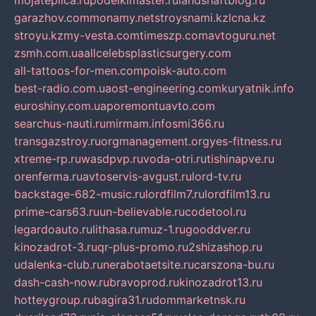
mojateplica.ru
podelkimaster.ru
landshaftblog.ru
garazhov.com
monamy.net
stroysnami.kz
lcna.kz
stroyu.kz
my-vesta.com
timeszp.com
avtoguru.net
zsmh.com.ua
allcelebsplasticsurgery.com
all-tattoos-for-men.com
poisk-auto.com
best-radio.com.ua
ost-engineering.com
kuryatnik.info
euroshiny.com.ua
poremontuavto.com
searchus-nauti.ru
mirmam.info
smi366.ru
transgazstroy.ru
orgmanagement.org
yes-fitness.ru
xtreme-rp.ru
wasdpvp.ru
voda-otri.ru
tishinapve.ru
orenferma.ru
avtoservis-avgust.ru
lord-tv.ru
backstage-682-music.ru
lordfilm7.ru
lordfilm13.ru
prime-cars63.ru
un-believable.ru
codetool.ru
legardoauto.ru
lithasa.ru
muz-1.ru
gooddver.ru
kinozadrot-3.ru
qr-plus-promo.ru
2shizashop.ru
udalenka-club.ru
nerabotaetsite.ru
carszona-bu.ru
dash-cash-now.ru
bravoprod.ru
kinozadrot13.ru
hotteygroup.ru
bagira31.ru
dommarketnsk.ru