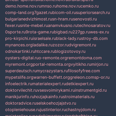
demo.home.nov.ru
mnso.ru
home.nov.ru
cemko.ru
comp-land.org
7gazet.ru
bicom-oil.ru
superiorsearch.ru
bulgarianedvizhimost.ru
sn-hram.ru
senovosti.ru
fexer.ru
snite-mebel.ru
anamvkusno.ru
technosaratov.ru
0sporte.ru
9rota-game.ru
bigbad.ru
227gp.ru
wes-ex.ru
pro-kirpichi.ru
israelsale.ru
black-lady.ru
stroy-db.com
mynances.org
ladalike.ru
zozor.ru
dvigremont.ru
odnokartinki.ru
htccare.ru
blogizotovoy.ru
oysters-digital.ru
o-remonte.org
remontdoma.com
myremont.org
portal-remonta.org
vyitikho.ru
mirjon.ru
superdeutsch.ru
mycrazystars.ru
filosofyfree.com
mypetslife.org
warren-buffett.org
greleon.com
sp-or.ru
infoelectrik.ru
materialexpert.ru
detkiexpert.ru
doktorvilechit.ru
vsesvoimirykami.ru
instrumentgid.ru
manikjurinfo.ru
hozjajkainfo.ru
stroimaterials.ru
doktoradvice.ru
selskoehozjajstvo.ru
otopleniehouse.ru
justinterior.ru
chastnyjdom.ru