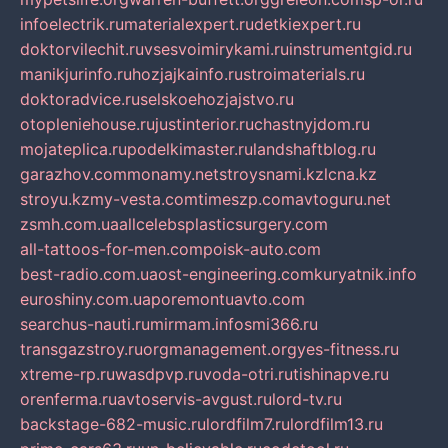
infoelectrik.ru
materialexpert.ru
detkiexpert.ru
doktorvilechit.ru
vsesvoimirykami.ru
instrumentgid.ru
manikjurinfo.ru
hozjajkainfo.ru
stroimaterials.ru
doktoradvice.ru
selskoehozjajstvo.ru
otopleniehouse.ru
justinterior.ru
chastnyjdom.ru
mojateplica.ru
podelkimaster.ru
landshaftblog.ru
garazhov.com
monamy.net
stroysnami.kz
lcna.kz
stroyu.kz
my-vesta.com
timeszp.com
avtoguru.net
zsmh.com.ua
allcelebsplasticsurgery.com
all-tattoos-for-men.com
poisk-auto.com
best-radio.com.ua
ost-engineering.com
kuryatnik.info
euroshiny.com.ua
poremontuavto.com
searchus-nauti.ru
mirmam.info
smi366.ru
transgazstroy.ru
orgmanagement.org
yes-fitness.ru
xtreme-rp.ru
wasdpvp.ru
voda-otri.ru
tishinapve.ru
orenferma.ru
avtoservis-avgust.ru
lord-tv.ru
backstage-682-music.ru
lordfilm7.ru
lordfilm13.ru