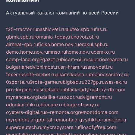
Актуальный каталог компаний по всей России
t25-tractor.ru
nashicveti.ru
alutex.spb.ru
fas.ru
gbmk.spb.ru
romania-today.ru
novoizol.ru
airheat-spb.ru
fisika.home.nov.ru
orakul.spb.ru
demo.home.nov.ru
mnso.ru
home.nov.ru
cemko.ru
comp-land.org
7gazet.ru
bicom-oil.ru
superiorsearch.ru
bulgarianedvizhimost.ru
sn-hram.ru
senovosti.ru
fexer.ru
snite-mebel.ru
anamvkusno.ru
technosaratov.ru
0sporte.ru
9rota-game.ru
bigbad.ru
227gp.ru
wes-ex.ru
pro-kirpichi.ru
israelsale.ru
black-lady.ru
stroy-db.com
mynances.org
ladalike.ru
zozor.ru
dvigremont.ru
odnokartinki.ru
htccare.ru
blogizotovoy.ru
oysters-digital.ru
o-remonte.org
remontdoma.com
myremont.org
portal-remonta.org
vyitikho.ru
mirjon.ru
superdeutsch.ru
mycrazystars.ru
filosofyfree.com
mypetslife.org
warren-buffett.org
greleon.com
sp-or.ru