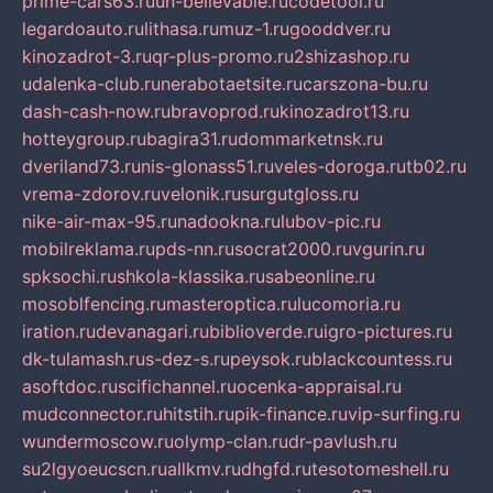
prime-cars63.ru
un-believable.ru
codetool.ru
legardoauto.ru
lithasa.ru
muz-1.ru
gooddver.ru
kinozadrot-3.ru
qr-plus-promo.ru
2shizashop.ru
udalenka-club.ru
nerabotaetsite.ru
carszona-bu.ru
dash-cash-now.ru
bravoprod.ru
kinozadrot13.ru
hotteygroup.ru
bagira31.ru
dommarketnsk.ru
dveriland73.ru
nis-glonass51.ru
veles-doroga.ru
tb02.ru
vrema-zdorov.ru
velonik.ru
surgutgloss.ru
nike-air-max-95.ru
nadookna.ru
lubov-pic.ru
mobilreklama.ru
pds-nn.ru
socrat2000.ru
vgurin.ru
spksochi.ru
shkola-klassika.ru
sabeonline.ru
mosoblfencing.ru
masteroptica.ru
lucomoria.ru
iration.ru
devanagari.ru
biblioverde.ru
igro-pictures.ru
dk-tulamash.ru
s-dez-s.ru
peysok.ru
blackcountess.ru
asoftdoc.ru
scifichannel.ru
ocenka-appraisal.ru
mudconnector.ru
hitstih.ru
pik-finance.ru
vip-surfing.ru
wundermoscow.ru
olymp-clan.ru
dr-pavlush.ru
su2lgyoeucscn.ru
allkmv.ru
dhgfd.ru
tesotomeshell.ru