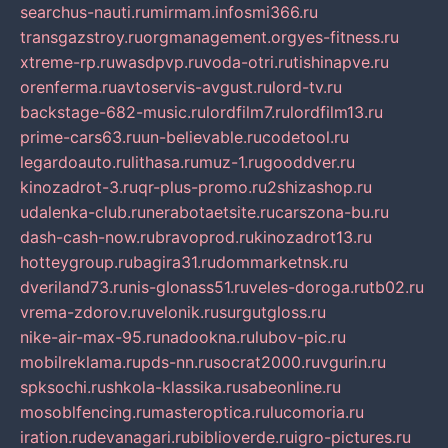
searchus-nauti.ru
mirmam.info
smi366.ru
transgazstroy.ru
orgmanagement.org
yes-fitness.ru
xtreme-rp.ru
wasdpvp.ru
voda-otri.ru
tishinapve.ru
orenferma.ru
avtoservis-avgust.ru
lord-tv.ru
backstage-682-music.ru
lordfilm7.ru
lordfilm13.ru
prime-cars63.ru
un-believable.ru
codetool.ru
legardoauto.ru
lithasa.ru
muz-1.ru
gooddver.ru
kinozadrot-3.ru
qr-plus-promo.ru
2shizashop.ru
udalenka-club.ru
nerabotaetsite.ru
carszona-bu.ru
dash-cash-now.ru
bravoprod.ru
kinozadrot13.ru
hotteygroup.ru
bagira31.ru
dommarketnsk.ru
dveriland73.ru
nis-glonass51.ru
veles-doroga.ru
tb02.ru
vrema-zdorov.ru
velonik.ru
surgutgloss.ru
nike-air-max-95.ru
nadookna.ru
lubov-pic.ru
mobilreklama.ru
pds-nn.ru
socrat2000.ru
vgurin.ru
spksochi.ru
shkola-klassika.ru
sabeonline.ru
mosoblfencing.ru
masteroptica.ru
lucomoria.ru
iration.ru
devanagari.ru
biblioverde.ru
igro-pictures.ru