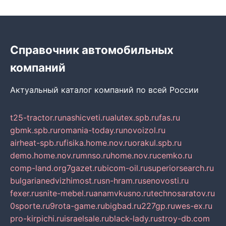
Справочник автомобильных
компаний
Актуальный каталог компаний по всей России
t25-tractor.ru
nashicveti.ru
alutex.spb.ru
fas.ru
gbmk.spb.ru
romania-today.ru
novoizol.ru
airheat-spb.ru
fisika.home.nov.ru
orakul.spb.ru
demo.home.nov.ru
mnso.ru
home.nov.ru
cemko.ru
comp-land.org
7gazet.ru
bicom-oil.ru
superiorsearch.ru
bulgarianedvizhimost.ru
sn-hram.ru
senovosti.ru
fexer.ru
snite-mebel.ru
anamvkusno.ru
technosaratov.ru
0sporte.ru
9rota-game.ru
bigbad.ru
227gp.ru
wes-ex.ru
pro-kirpichi.ru
israelsale.ru
black-lady.ru
stroy-db.com