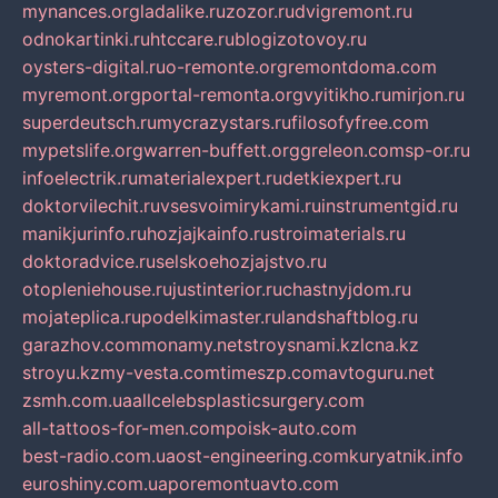
mynances.org
ladalike.ru
zozor.ru
dvigremont.ru
odnokartinki.ru
htccare.ru
blogizotovoy.ru
oysters-digital.ru
o-remonte.org
remontdoma.com
myremont.org
portal-remonta.org
vyitikho.ru
mirjon.ru
superdeutsch.ru
mycrazystars.ru
filosofyfree.com
mypetslife.org
warren-buffett.org
greleon.com
sp-or.ru
infoelectrik.ru
materialexpert.ru
detkiexpert.ru
doktorvilechit.ru
vsesvoimirykami.ru
instrumentgid.ru
manikjurinfo.ru
hozjajkainfo.ru
stroimaterials.ru
doktoradvice.ru
selskoehozjajstvo.ru
otopleniehouse.ru
justinterior.ru
chastnyjdom.ru
mojateplica.ru
podelkimaster.ru
landshaftblog.ru
garazhov.com
monamy.net
stroysnami.kz
lcna.kz
stroyu.kz
my-vesta.com
timeszp.com
avtoguru.net
zsmh.com.ua
allcelebsplasticsurgery.com
all-tattoos-for-men.com
poisk-auto.com
best-radio.com.ua
ost-engineering.com
kuryatnik.info
euroshiny.com.ua
poremontuavto.com