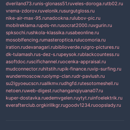
dveriland73.ru
nis-glonass51.ru
veles-doroga.ru
tb02.ru
vrema-zdorov.ru
velonik.ru
surgutgloss.ru
nike-air-max-95.ru
nadookna.ru
lubov-pic.ru
mobilreklama.ru
pds-nn.ru
socrat2000.ru
vgurin.ru
spksochi.ru
shkola-klassika.ru
sabeonline.ru
mosoblfencing.ru
masteroptica.ru
lucomoria.ru
iration.ru
devanagari.ru
biblioverde.ru
igro-pictures.ru
dk-tulamash.ru
s-dez-s.ru
peysok.ru
blackcountess.ru
asoftdoc.ru
scifichannel.ru
ocenka-appraisal.ru
mudconnector.ru
hitstih.ru
pik-finance.ru
vip-surfing.ru
wundermoscow.ru
olymp-clan.ru
dr-pavlush.ru
su2lgyoeucscn.ru
allkmv.ru
dhgfd.ru
tesotomeshell.ru
netoen.ru
web-digest.ru
changanqiyuana07.ru
kuper-dostavka.ru
edemvgelen.ru
ytyt.ru
infoelektrik.ru
everafterclub.org
kirillkgr.ru
goodv1234.ru
oopslady.ru