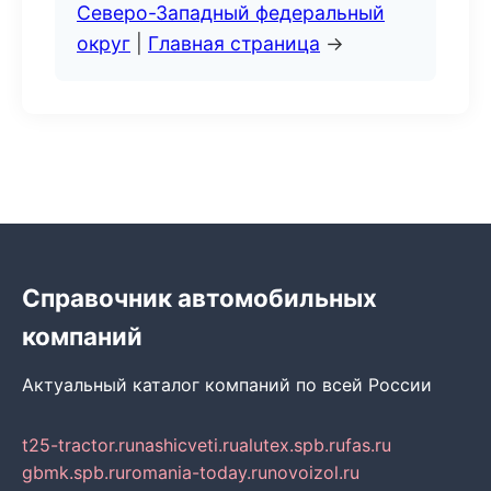
Северо-Западный федеральный
округ
|
Главная страница
→
Справочник автомобильных
компаний
Актуальный каталог компаний по всей России
t25-tractor.ru
nashicveti.ru
alutex.spb.ru
fas.ru
gbmk.spb.ru
romania-today.ru
novoizol.ru