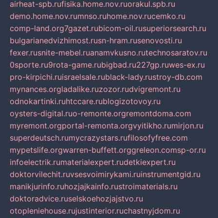
airheat-spb.ru
fisika.home.nov.ru
orakul.spb.ru
demo.home.nov.ru
mnso.ru
home.nov.ru
cemko.ru
comp-land.org
7gazet.ru
bicom-oil.ru
superiorsearch.ru
bulgarianedvizhimost.ru
sn-hram.ru
senovosti.ru
fexer.ru
snite-mebel.ru
anamvkusno.ru
technosaratov.ru
0sporte.ru
9rota-game.ru
bigbad.ru
227gp.ru
wes-ex.ru
pro-kirpichi.ru
israelsale.ru
black-lady.ru
stroy-db.com
mynances.org
ladalike.ru
zozor.ru
dvigremont.ru
odnokartinki.ru
htccare.ru
blogizotovoy.ru
oysters-digital.ru
o-remonte.org
remontdoma.com
myremont.org
portal-remonta.org
vyitikho.ru
mirjon.ru
superdeutsch.ru
mycrazystars.ru
filosofyfree.com
mypetslife.org
warren-buffett.org
greleon.com
sp-or.ru
infoelectrik.ru
materialexpert.ru
detkiexpert.ru
doktorvilechit.ru
vsesvoimirykami.ru
instrumentgid.ru
manikjurinfo.ru
hozjajkainfo.ru
stroimaterials.ru
doktoradvice.ru
selskoehozjajstvo.ru
otopleniehouse.ru
justinterior.ru
chastnyjdom.ru