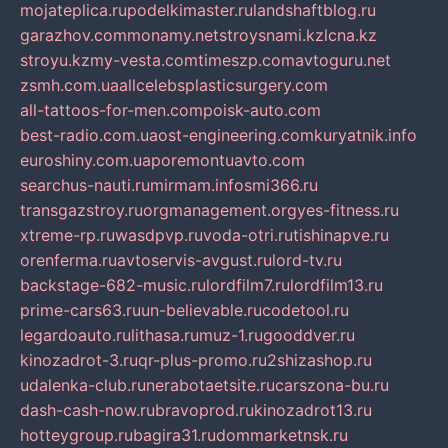
mojateplica.ru
podelkimaster.ru
landshaftblog.ru
garazhov.com
monamy.net
stroysnami.kz
lcna.kz
stroyu.kz
my-vesta.com
timeszp.com
avtoguru.net
zsmh.com.ua
allcelebsplasticsurgery.com
all-tattoos-for-men.com
poisk-auto.com
best-radio.com.ua
ost-engineering.com
kuryatnik.info
euroshiny.com.ua
poremontuavto.com
searchus-nauti.ru
mirmam.info
smi366.ru
transgazstroy.ru
orgmanagement.org
yes-fitness.ru
xtreme-rp.ru
wasdpvp.ru
voda-otri.ru
tishinapve.ru
orenferma.ru
avtoservis-avgust.ru
lord-tv.ru
backstage-682-music.ru
lordfilm7.ru
lordfilm13.ru
prime-cars63.ru
un-believable.ru
codetool.ru
legardoauto.ru
lithasa.ru
muz-1.ru
gooddver.ru
kinozadrot-3.ru
qr-plus-promo.ru
2shizashop.ru
udalenka-club.ru
nerabotaetsite.ru
carszona-bu.ru
dash-cash-now.ru
bravoprod.ru
kinozadrot13.ru
hotteygroup.ru
bagira31.ru
dommarketnsk.ru