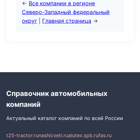
←
Все компании в регионе
Северо-Западный федеральный
округ
|
Главная страница
→
Справочник автомобильных
компаний
Актуальный каталог компаний по всей России
t25-tractor.ru
nashicveti.ru
alutex.spb.ru
fas.ru