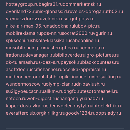
hotteygroup.ru
bagira31.ru
dommarketnsk.ru
dveriland73.ru
nis-glonass51.ru
veles-doroga.ru
tb02.ru
vrema-zdorov.ru
velonik.ru
surgutgloss.ru
nike-air-max-95.ru
nadookna.ru
lubov-pic.ru
mobilreklama.ru
pds-nn.ru
socrat2000.ru
vgurin.ru
spksochi.ru
shkola-klassika.ru
sabeonline.ru
mosoblfencing.ru
masteroptica.ru
lucomoria.ru
iration.ru
devanagari.ru
biblioverde.ru
igro-pictures.ru
dk-tulamash.ru
s-dez-s.ru
peysok.ru
blackcountess.ru
asoftdoc.ru
scifichannel.ru
ocenka-appraisal.ru
mudconnector.ru
hitstih.ru
pik-finance.ru
vip-surfing.ru
wundermoscow.ru
olymp-clan.ru
dr-pavlush.ru
su2lgyoeucscn.ru
allkmv.ru
dhgfd.ru
tesotomeshell.ru
netoen.ru
web-digest.ru
changanqiyuana07.ru
kuper-dostavka.ru
edemvgelen.ru
ytyt.ru
infoelektrik.ru
everafterclub.org
kirillkgr.ru
goodv1234.ru
oopslady.ru