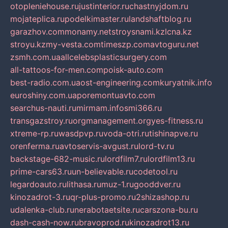
otopleniehouse.ru
justinterior.ru
chastnyjdom.ru
mojateplica.ru
podelkimaster.ru
landshaftblog.ru
garazhov.com
monamy.net
stroysnami.kz
lcna.kz
stroyu.kz
my-vesta.com
timeszp.com
avtoguru.net
zsmh.com.ua
allcelebsplasticsurgery.com
all-tattoos-for-men.com
poisk-auto.com
best-radio.com.ua
ost-engineering.com
kuryatnik.info
euroshiny.com.ua
poremontuavto.com
searchus-nauti.ru
mirmam.info
smi366.ru
transgazstroy.ru
orgmanagement.org
yes-fitness.ru
xtreme-rp.ru
wasdpvp.ru
voda-otri.ru
tishinapve.ru
orenferma.ru
avtoservis-avgust.ru
lord-tv.ru
backstage-682-music.ru
lordfilm7.ru
lordfilm13.ru
prime-cars63.ru
un-believable.ru
codetool.ru
legardoauto.ru
lithasa.ru
muz-1.ru
gooddver.ru
kinozadrot-3.ru
qr-plus-promo.ru
2shizashop.ru
udalenka-club.ru
nerabotaetsite.ru
carszona-bu.ru
dash-cash-now.ru
bravoprod.ru
kinozadrot13.ru