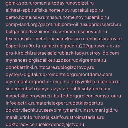
gbmk.spb.ru
romania-today.ru
novoizol.ru
airheat-spb.ru
fisika.home.nov.ru
orakul.spb.ru
demo.home.nov.ru
mnso.ru
home.nov.ru
cemko.ru
comp-land.org
7gazet.ru
bicom-oil.ru
superiorsearch.ru
bulgarianedvizhimost.ru
sn-hram.ru
senovosti.ru
fexer.ru
snite-mebel.ru
anamvkusno.ru
technosaratov.ru
0sporte.ru
9rota-game.ru
bigbad.ru
227gp.ru
wes-ex.ru
pro-kirpichi.ru
israelsale.ru
black-lady.ru
stroy-db.com
mynances.org
ladalike.ru
zozor.ru
dvigremont.ru
odnokartinki.ru
htccare.ru
blogizotovoy.ru
oysters-digital.ru
o-remonte.org
remontdoma.com
myremont.org
portal-remonta.org
vyitikho.ru
mirjon.ru
superdeutsch.ru
mycrazystars.ru
filosofyfree.com
mypetslife.org
warren-buffett.org
greleon.com
sp-or.ru
infoelectrik.ru
materialexpert.ru
detkiexpert.ru
doktorvilechit.ru
vsesvoimirykami.ru
instrumentgid.ru
manikjurinfo.ru
hozjajkainfo.ru
stroimaterials.ru
doktoradvice.ru
selskoehozjajstvo.ru