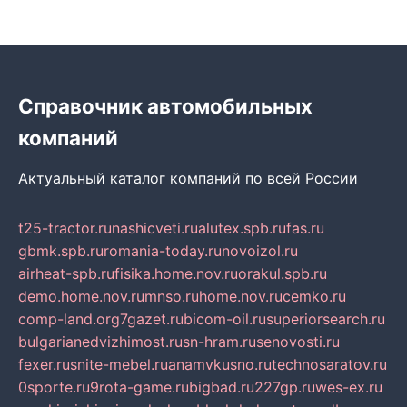
Справочник автомобильных
компаний
Актуальный каталог компаний по всей России
t25-tractor.ru
nashicveti.ru
alutex.spb.ru
fas.ru
gbmk.spb.ru
romania-today.ru
novoizol.ru
airheat-spb.ru
fisika.home.nov.ru
orakul.spb.ru
demo.home.nov.ru
mnso.ru
home.nov.ru
cemko.ru
comp-land.org
7gazet.ru
bicom-oil.ru
superiorsearch.ru
bulgarianedvizhimost.ru
sn-hram.ru
senovosti.ru
fexer.ru
snite-mebel.ru
anamvkusno.ru
technosaratov.ru
0sporte.ru
9rota-game.ru
bigbad.ru
227gp.ru
wes-ex.ru