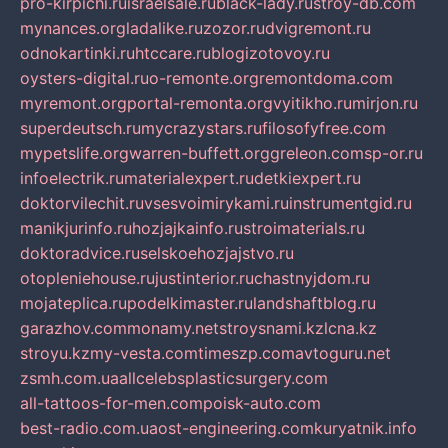
pro-kirpichi.ru
israelsale.ru
black-lady.ru
stroy-db.com
mynances.org
ladalike.ru
zozor.ru
dvigremont.ru
odnokartinki.ru
htccare.ru
blogizotovoy.ru
oysters-digital.ru
o-remonte.org
remontdoma.com
myremont.org
portal-remonta.org
vyitikho.ru
mirjon.ru
superdeutsch.ru
mycrazystars.ru
filosofyfree.com
mypetslife.org
warren-buffett.org
greleon.com
sp-or.ru
infoelectrik.ru
materialexpert.ru
detkiexpert.ru
doktorvilechit.ru
vsesvoimirykami.ru
instrumentgid.ru
manikjurinfo.ru
hozjajkainfo.ru
stroimaterials.ru
doktoradvice.ru
selskoehozjajstvo.ru
otopleniehouse.ru
justinterior.ru
chastnyjdom.ru
mojateplica.ru
podelkimaster.ru
landshaftblog.ru
garazhov.com
monamy.net
stroysnami.kz
lcna.kz
stroyu.kz
my-vesta.com
timeszp.com
avtoguru.net
zsmh.com.ua
allcelebsplasticsurgery.com
all-tattoos-for-men.com
poisk-auto.com
best-radio.com.ua
ost-engineering.com
kuryatnik.info