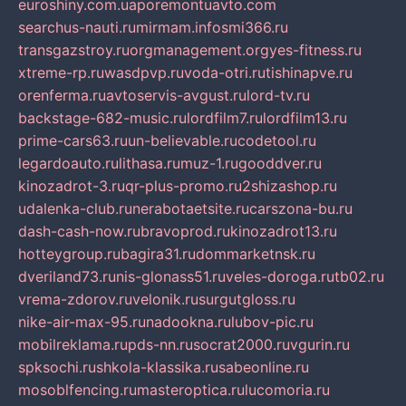
euroshiny.com.ua
poremontuavto.com
searchus-nauti.ru
mirmam.info
smi366.ru
transgazstroy.ru
orgmanagement.org
yes-fitness.ru
xtreme-rp.ru
wasdpvp.ru
voda-otri.ru
tishinapve.ru
orenferma.ru
avtoservis-avgust.ru
lord-tv.ru
backstage-682-music.ru
lordfilm7.ru
lordfilm13.ru
prime-cars63.ru
un-believable.ru
codetool.ru
legardoauto.ru
lithasa.ru
muz-1.ru
gooddver.ru
kinozadrot-3.ru
qr-plus-promo.ru
2shizashop.ru
udalenka-club.ru
nerabotaetsite.ru
carszona-bu.ru
dash-cash-now.ru
bravoprod.ru
kinozadrot13.ru
hotteygroup.ru
bagira31.ru
dommarketnsk.ru
dveriland73.ru
nis-glonass51.ru
veles-doroga.ru
tb02.ru
vrema-zdorov.ru
velonik.ru
surgutgloss.ru
nike-air-max-95.ru
nadookna.ru
lubov-pic.ru
mobilreklama.ru
pds-nn.ru
socrat2000.ru
vgurin.ru
spksochi.ru
shkola-klassika.ru
sabeonline.ru
mosoblfencing.ru
masteroptica.ru
lucomoria.ru